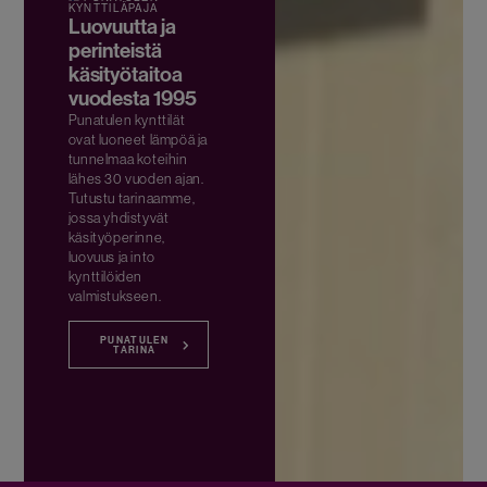
KYNTTILÄPAJA
Luovuutta ja
perinteistä
käsityötaitoa
vuodesta 1995
Punatulen kynttilät
ovat luoneet lämpöä ja
tunnelmaa koteihin
lähes 30 vuoden ajan.
Tutustu tarinaamme,
jossa yhdistyvät
käsityöperinne,
luovuus ja into
kynttilöiden
valmistukseen.
PUNATULEN
TARINA