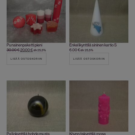
Punainenpaketti pieni
Enkelikynttilä sininen kartio S
30.00
€
20.00
€
6.00
€
alv 25,5%
alv 25,5%
LISÄÄ OSTOSKORIIN
LISÄÄ OSTOSKORIIN
Pallokynttilä hohde musta
Köynnöskynttilä roosa