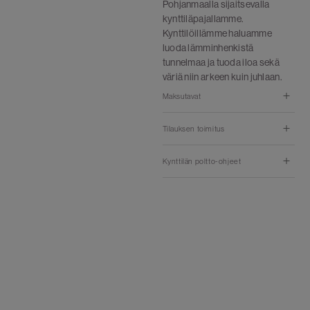
Pohjanmaalla sijaitsevalla
kynttiläpajallamme.
Kynttilöillämme haluamme
luoda lämminhenkistä
tunnelmaa ja tuoda iloa sekä
väriä niin arkeen kuin juhlaan.
Maksutavat
Tilauksen toimitus
Kynttilän poltto-ohjeet