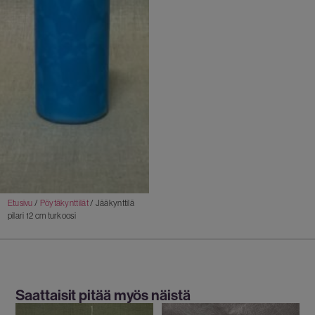
Etusivu
/
Pöytäkynttilät
/ Jääkynttilä
pilari 12 cm turkoosi
Saattaisit pitää myös näistä