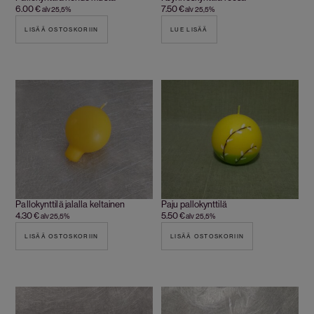
6.00
€
7.50
€
alv 25,5%
alv 25,5%
LISÄÄ OSTOSKORIIN
LUE LISÄÄ
Pallokynttilä jalalla keltainen
Paju pallokynttilä
4.30
€
5.50
€
alv 25,5%
alv 25,5%
LISÄÄ OSTOSKORIIN
LISÄÄ OSTOSKORIIN