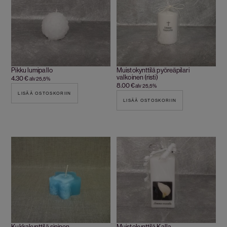
Pikku lumipallo
Muistokynttilä pyöreäpilari
valkoinen (risti)
4.30
€
alv 25,5%
8.00
€
alv 25,5%
LISÄÄ OSTOSKORIIN
LISÄÄ OSTOSKORIIN
Kukkakynttilä sininen
Muistokynttilä Kalla