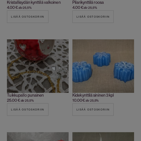
Kristallisydän kynttilä valkoinen
Pilarikynttilä roosa
4.00
€
4.00
€
alv 25,5%
alv 25,5%
LISÄÄ OSTOSKORIIN
LISÄÄ OSTOSKORIIN
Tuikkupallo punainen
Kidekynttilä sininen 3 kpl
25.00
€
10.00
€
alv 25,5%
alv 25,5%
LISÄÄ OSTOSKORIIN
LISÄÄ OSTOSKORIIN