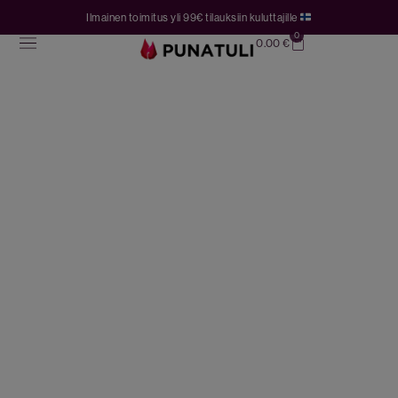
Ilmainen toimitus yli 99€ tilauksiin kuluttajille
0
0.00
€