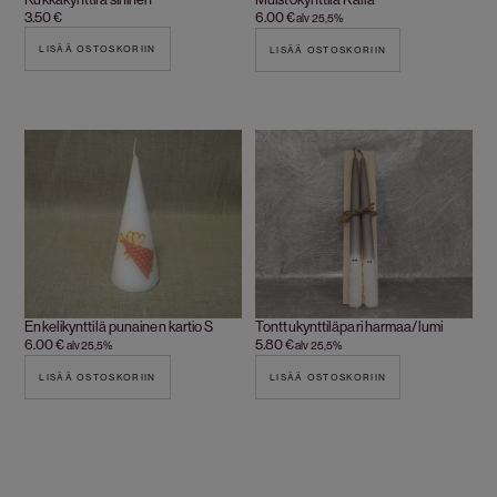
3.50
€
6.00
€
alv 25,5%
LISÄÄ OSTOSKORIIN
LISÄÄ OSTOSKORIIN
Enkelikynttilä punainen kartio S
Tonttukynttiläpari harmaa/lumi
6.00
€
5.80
€
alv 25,5%
alv 25,5%
LISÄÄ OSTOSKORIIN
LISÄÄ OSTOSKORIIN