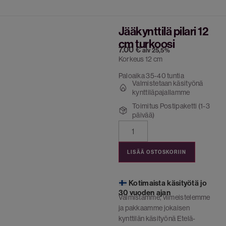
Jääkynttilä pilari 12
cm turkoosi
7.00
€
alv 25,5%
Korkeus 12 cm
Paloaika 35-40 tuntia
Valmistetaan käsityönä
kynttiläpajallamme
Toimitus Postipaketti (1-3
päivää)
LISÄÄ OSTOSKORIIN
Kotimaista käsityötä jo
30 vuoden ajan
Valmistamme, viimeistelemme
ja pakkaamme jokaisen
kynttilän käsityönä Etelä-