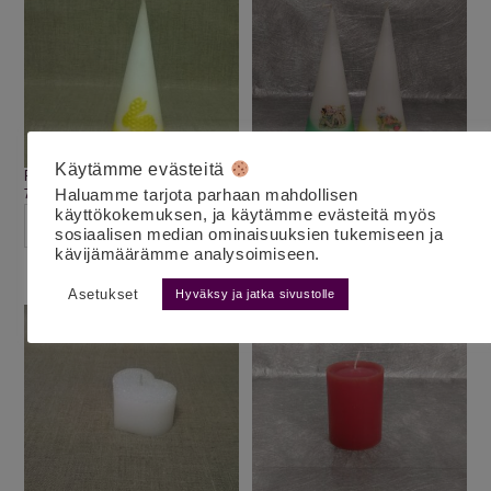
Käytämme evästeitä
Pääsiäiskynttilä pupu keltainen
Tarjouskynttilä kartio M kelt/vihr
7.50
€
10.00
€
Haluamme tarjota parhaan mahdollisen
alv 25,5%
alv 25,5%
käyttökokemuksen, ja käytämme evästeitä myös
LISÄÄ OSTOSKORIIN
LISÄÄ OSTOSKORIIN
sosiaalisen median ominaisuuksien tukemiseen ja
kävijämäärämme analysoimiseen.
Asetukset
Hyväksy ja jatka sivustolle