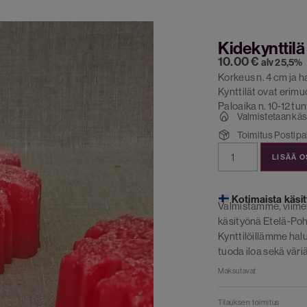
Kidekynttilä
10.00
€
alv 25,5%
Korkeus n. 4 cm ja ha
Kynttilät ovat erimuo
Paloaika n. 10-12 tun
Valmistetaan käs
Toimitus Postipak
LISÄÄ 
Kotimaista käsit
Valmistamme, viime
käsityönä Etelä-Poh
Kynttilöillämme ha
tuoda iloa sekä väriä
Maksutavat
Tilauksen toimitus