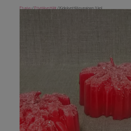
Etusivu
/
Pöytäkynttilät
/ Kidekynttilä punainen 3 kpl