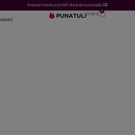
Ilmainen toimitus yli 99€ tilauksiin kuluttajille
0
0.00
€
stiedot