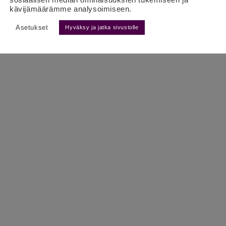
kävijämäärämme analysoimiseen.
Asetukset
Hyväksy ja jatka sivustolle