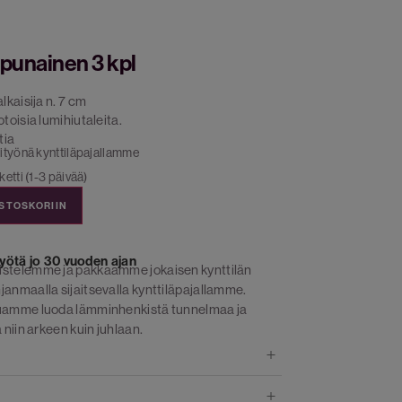
 punainen 3 kpl
lkaisija n. 7 cm
toisia lumihiutaleita.
tia
ityönä kynttiläpajallamme
etti (1-3 päivää)
OSTOSKORIIN
yötä jo 30 vuoden ajan
istelemme ja pakkaamme jokaisen kynttilän
janmaalla sijaitsevalla kynttiläpajallamme.
luamme luoda lämminhenkistä tunnelmaa ja
 niin arkeen kuin juhlaan.