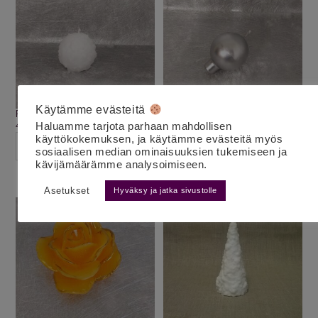
Käytämme evästeitä
Pikku lumipallo
Pallokynttilä jalalla hopea
4.30
€
5.50
€
Haluamme tarjota parhaan mahdollisen
alv 25,5%
alv 25,5%
käyttökokemuksen, ja käytämme evästeitä myös
LISÄÄ OSTOSKORIIN
LISÄÄ OSTOSKORIIN
sosiaalisen median ominaisuuksien tukemiseen ja
kävijämäärämme analysoimiseen.
Asetukset
Hyväksy ja jatka sivustolle