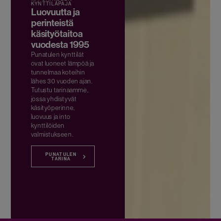
KYNTTILÄPAJA
Luovuutta ja
perinteistä
käsityötaitoa
vuodesta 1995
Punatulen kynttilät
ovat luoneet lämpöä ja
tunnelmaa koteihin
lähes 30 vuoden ajan.
Tutustu tarinaamme,
jossa yhdistyvät
käsityöperinne,
luovuus ja into
kynttilöiden
valmistukseen.
PUNATULEN
TARINA