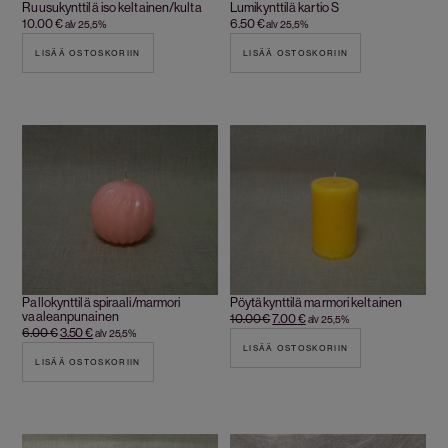
Ruusukynttilä iso keltainen/kulta
Lumikynttilä kartio S
10.00
€
6.50
€
alv 25,5%
alv 25,5%
LISÄÄ OSTOSKORIIN
LISÄÄ OSTOSKORIIN
Pallokynttilä spiraali/marmori
Pöytäkynttilä marmori keltainen
vaaleanpunainen
10.00
€
7.00
€
alv 25,5%
6.00
€
3.50
€
alv 25,5%
LISÄÄ OSTOSKORIIN
LISÄÄ OSTOSKORIIN