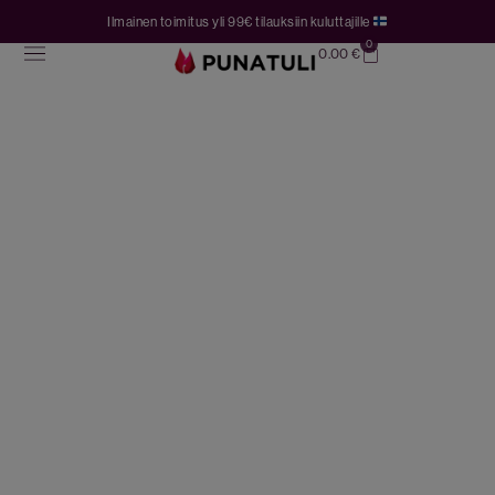
Ilmainen toimitus yli 99€ tilauksiin kuluttajille
0
0.00
€