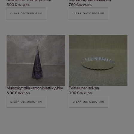
5.00
€
7.50
€
alv 25,5%
alv 25,5%
LISÄÄ OSTOSKORIIN
LISÄÄ OSTOSKORIIN
Muistokynttilä kartio violetti kyyhky
Peltialunen soikea
8.00
€
3.00
€
alv 25,5%
alv 25,5%
LISÄÄ OSTOSKORIIN
LISÄÄ OSTOSKORIIN