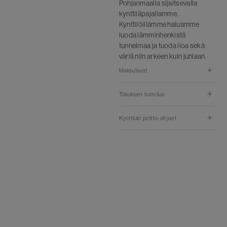
Pohjanmaalla sijaitsevalla
kynttiläpajallamme.
Kynttilöillämme haluamme
luoda lämminhenkistä
tunnelmaa ja tuoda iloa sekä
väriä niin arkeen kuin juhlaan.
Maksutavat
Tilauksen toimitus
Kynttilän poltto-ohjeet