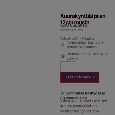
Kuurakynttilä pilari
12cm musta
6.00
€
alv 25,5%
Korkeus 12 cm
Paloaika 35-40 tuntia
Valmistetaan käsityönä
kynttiläpajallamme
Toimitus Postipaketti (1-3
päivää)
LISÄÄ OSTOSKORIIN
Kotimaista käsityötä jo
30 vuoden ajan
Valmistamme, viimeistelemme
ja pakkaamme jokaisen
kynttilän käsityönä Etelä-