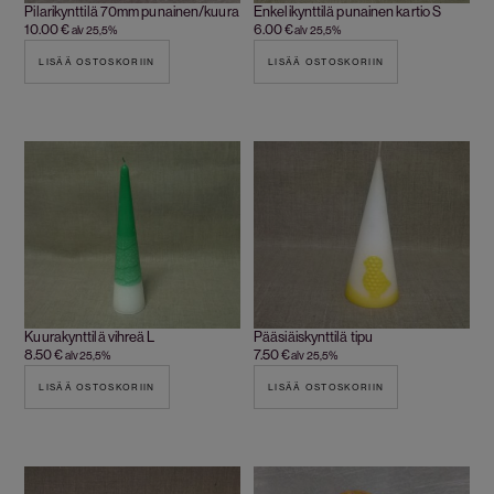
Pilarikynttilä 70mm punainen/kuura
Enkelikynttilä punainen kartio S
10.00
€
6.00
€
alv 25,5%
alv 25,5%
LISÄÄ OSTOSKORIIN
LISÄÄ OSTOSKORIIN
Kuurakynttilä vihreä L
Pääsiäiskynttilä tipu
8.50
€
7.50
€
alv 25,5%
alv 25,5%
LISÄÄ OSTOSKORIIN
LISÄÄ OSTOSKORIIN