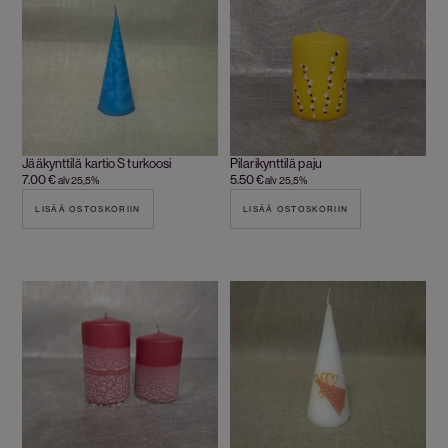
Jääkynttilä kartio S turkoosi
Pilarikynttilä paju
7.00
€
5.50
€
alv 25,5%
alv 25,5%
LISÄÄ OSTOSKORIIN
LISÄÄ OSTOSKORIIN