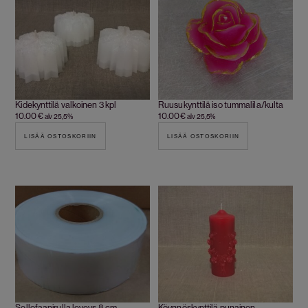
Kidekynttilä valkoinen 3 kpl
Ruusukynttilä iso tummalila/kulta
10.00
€
10.00
€
alv 25,5%
alv 25,5%
LISÄÄ OSTOSKORIIN
LISÄÄ OSTOSKORIIN
Sellofaanirulla leveys 8 cm
Köynnöskynttilä punainen