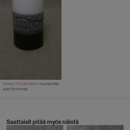
Etusivu
/
Pöytäkynttilät
/ Kuurakynttilä
pilari 12cm musta
Saattaisit pitää myös näistä