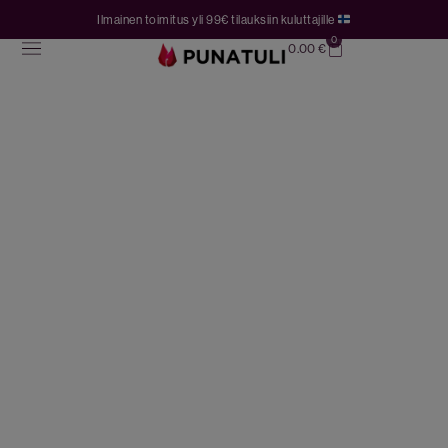
Ilmainen toimitus yli 99€ tilauksiin kuluttajille
0
0.00
€