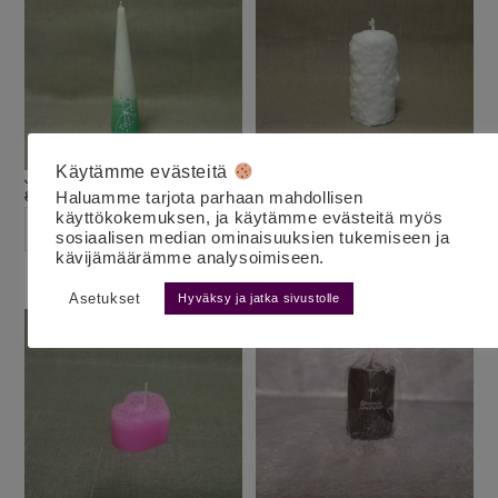
Käytämme evästeitä
Jääkukkakynttilä vihreä kartio L
Lumikynttilä pilari 12 cm
8.50
€
7.00
€
6.00
€
Haluamme tarjota parhaan mahdollisen
alv 25,5%
alv 25,5%
käyttökokemuksen, ja käytämme evästeitä myös
LISÄÄ OSTOSKORIIN
LISÄÄ OSTOSKORIIN
sosiaalisen median ominaisuuksien tukemiseen ja
kävijämäärämme analysoimiseen.
Asetukset
Hyväksy ja jatka sivustolle