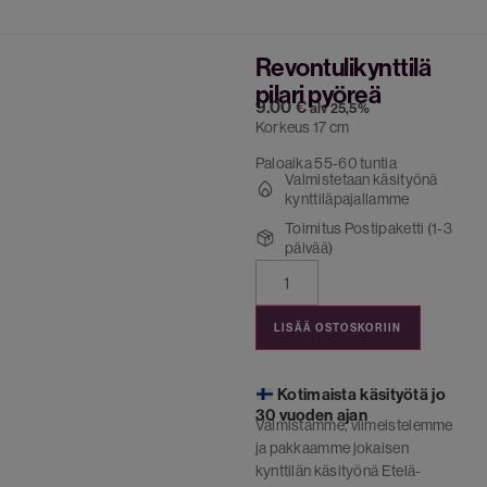
Revontulikynttilä
pilari pyöreä
9.00
€
alv 25,5%
Korkeus 17 cm
Paloaika 55-60 tuntia
Valmistetaan käsityönä
kynttiläpajallamme
Toimitus Postipaketti (1-3
päivää)
LISÄÄ OSTOSKORIIN
Kotimaista käsityötä jo
30 vuoden ajan
Valmistamme, viimeistelemme
ja pakkaamme jokaisen
kynttilän käsityönä Etelä-