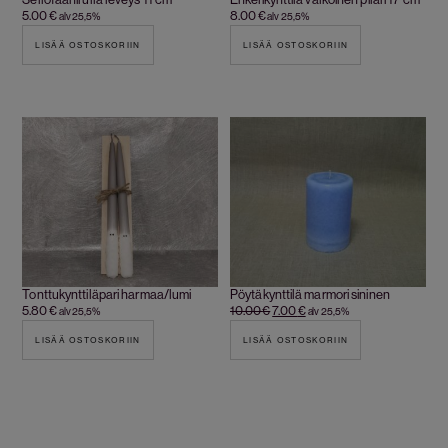
5.00
€
8.00
€
alv 25,5%
alv 25,5%
LISÄÄ OSTOSKORIIN
LISÄÄ OSTOSKORIIN
Tonttukynttiläpari harmaa/lumi
Pöytäkynttilä marmori sininen
5.80
€
10.00
€
7.00
€
alv 25,5%
alv 25,5%
LISÄÄ OSTOSKORIIN
LISÄÄ OSTOSKORIIN