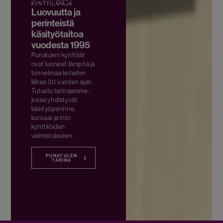
KYNTTILÄPAJA
Luovuutta ja
perinteistä
käsityötaitoa
vuodesta 1995
Punatulen kynttilät
ovat luoneet lämpöä ja
tunnelmaa koteihin
lähes 30 vuoden ajan.
Tutustu tarinaamme,
jossa yhdistyvät
käsityöperinne,
luovuus ja into
kynttilöiden
valmistukseen.
PUNATULEN
TARINA