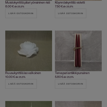
Muistokynttilä pilari yönsininen risti
Köynnöskynttilä violetti
8.00
€
7.50
€
alv 25,5%
alv 25,5%
LISÄÄ OSTOSKORIIN
LISÄÄ OSTOSKORIIN
Ruusukynttilä iso valkoinen
Tervapari antiikki punainen
10.00
€
5.80
€
alv 25,5%
alv 25,5%
LISÄÄ OSTOSKORIIN
LISÄÄ OSTOSKORIIN