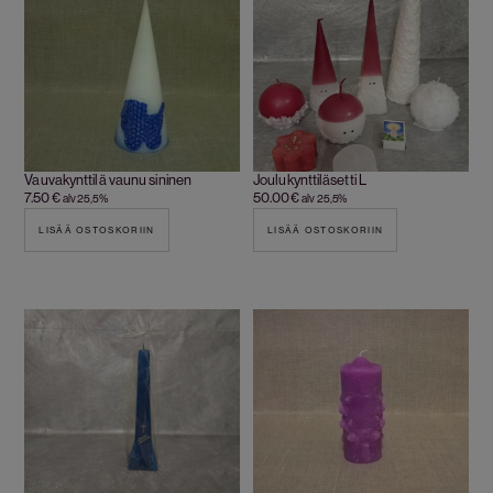
Vauvakynttilä vaunu sininen
Joulukynttiläsetti L
7.50
€
50.00
€
alv 25,5%
alv 25,5%
LISÄÄ OSTOSKORIIN
LISÄÄ OSTOSKORIIN