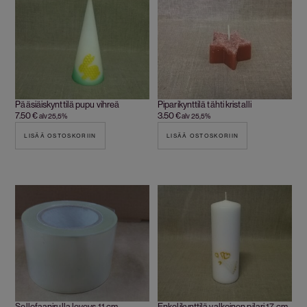
Pääsiäiskynttilä pupu vihreä
Piparikynttilä tähti kristalli
7.50
€
3.50
€
alv 25,5%
alv 25,5%
LISÄÄ OSTOSKORIIN
LISÄÄ OSTOSKORIIN
Sellofaanirulla leveys 11 cm
Enkelikynttilä valkoinen pilari 17 cm