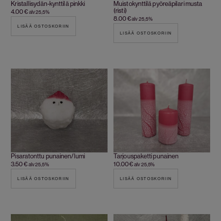
Kristallisydän-kynttilä pinkki
Muistokynttilä pyöreäpilari musta
(risti)
4.00
€
alv 25,5%
8.00
€
alv 25,5%
LISÄÄ OSTOSKORIIN
LISÄÄ OSTOSKORIIN
Pisaratonttu punainen/lumi
Tarjouspaketti punainen
3.50
€
10.00
€
alv 25,5%
alv 25,5%
LISÄÄ OSTOSKORIIN
LISÄÄ OSTOSKORIIN