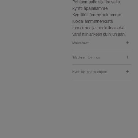
Pohjanmaalla sijaitsevalla
kynttiläpajallamme.
Kynttilöillämme haluamme
luoda lämminhenkistä
tunnelmaa ja tuoda iloa sekä
väriä niin arkeen kuin juhlaan.
Maksutavat
Tilauksen toimitus
Kynttilän poltto-ohjeet