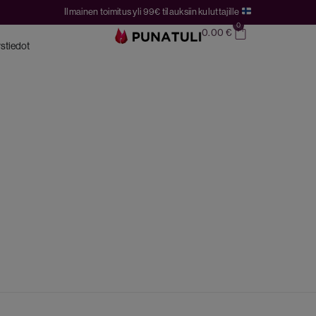
Ilmainen toimitus yli 99€ tilauksiin kuluttajille
0
0.00
€
stiedot