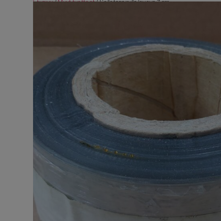
Etusivu
/
Muut tuotteet
/ Sellofaanirulla leveys 7 cm