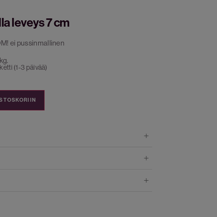
lla leveys 7 cm
OM! ei pussinmallinen
kg.
etti (1-3 päivää)
OSTOSKORIIN