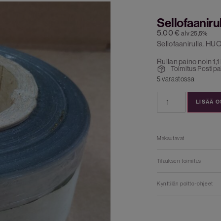
Sellofaaniru
5.00
€
alv 25,5%
Sellofaanirulla. HU
Rullan paino noin 1,1 
Toimitus Postipak
5 varastossa
LISÄÄ 
Maksutavat
Tilauksen toimitus
Kynttilän poltto-ohjeet