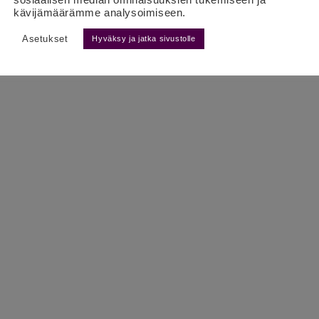
kävijämäärämme analysoimiseen.
Asetukset
Hyväksy ja jatka sivustolle