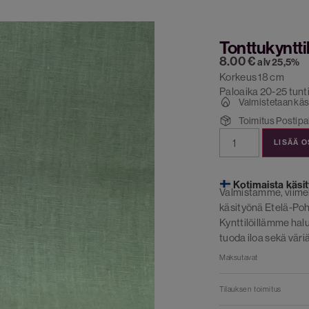
Tonttukyntti
8.00
€
alv 25,5%
Korkeus 18 cm
Paloaika 20-25 tunt
Valmistetaan käs
Toimitus Postipak
LISÄÄ 
Kotimaista käsit
Valmistamme, viime
käsityönä Etelä-Poh
Kynttilöillämme ha
tuoda iloa sekä väriä
Maksutavat
Tilauksen toimitus