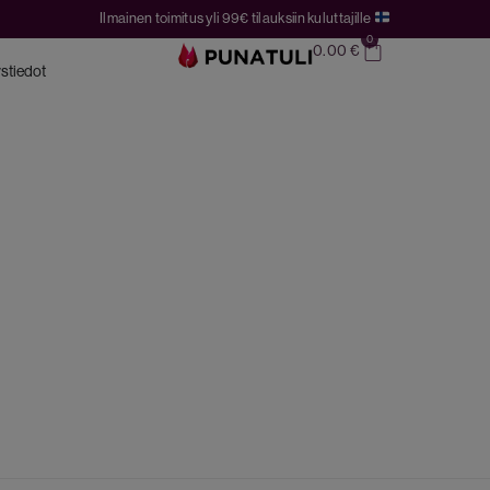
Ilmainen toimitus yli 99€ tilauksiin kuluttajille
0
0.00
€
stiedot