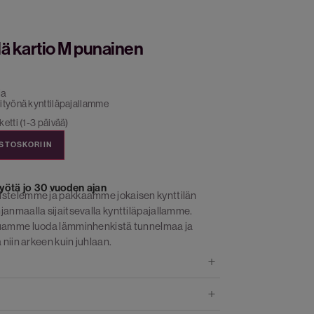
lä kartio M punainen
ia
ityönä kynttiläpajallamme
etti (1-3 päivää)
OSTOSKORIIN
yötä jo 30 vuoden ajan
istelemme ja pakkaamme jokaisen kynttilän
janmaalla sijaitsevalla kynttiläpajallamme.
luamme luoda lämminhenkistä tunnelmaa ja
 niin arkeen kuin juhlaan.