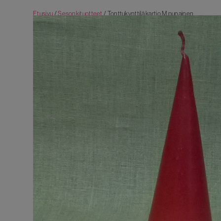
Etusivu
/
Sesonkituotteet
/ Tonttukynttilä kartio M punainen