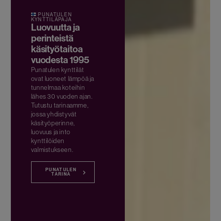
PUNATULEN
KYNTTILÄPAJA
Luovuutta ja
perinteistä
käsityötaitoa
vuodesta 1995
Punatulen kynttilät
ovat luoneet lämpöä ja
tunnelmaa koteihin
lähes 30 vuoden ajan.
Tutustu tarinaamme,
jossa yhdistyvät
käsityöperinne,
luovuus ja into
kynttilöiden
valmistukseen.
PUNATULEN
TARINA