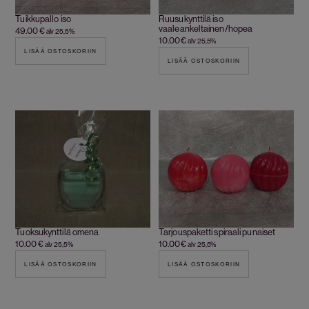
Tuikkupallo iso
Ruusukynttilä iso
vaaleankeltainen/hopea
49.00
€
alv 25,5%
10.00
€
alv 25,5%
LISÄÄ OSTOSKORIIN
LISÄÄ OSTOSKORIIN
Tuoksukynttilä omena
Tarjouspaketti spiraali punaiset
10.00
€
10.00
€
alv 25,5%
alv 25,5%
LISÄÄ OSTOSKORIIN
LISÄÄ OSTOSKORIIN