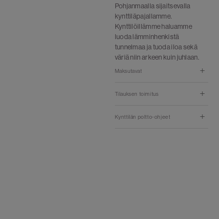
Pohjanmaalla sijaitsevalla
kynttiläpajallamme.
Kynttilöillämme haluamme
luoda lämminhenkistä
tunnelmaa ja tuoda iloa sekä
väriä niin arkeen kuin juhlaan.
Maksutavat
Tilauksen toimitus
Kynttilän poltto-ohjeet