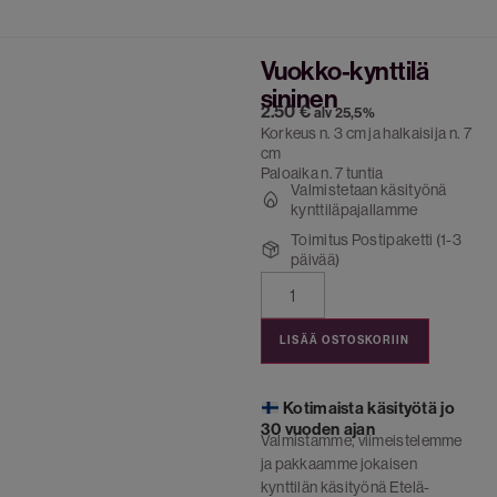
Vuokko-kynttilä
sininen
2.50
€
alv 25,5%
Korkeus n. 3 cm ja halkaisija n. 7
cm
Paloaika n. 7 tuntia
Valmistetaan käsityönä
kynttiläpajallamme
Toimitus Postipaketti (1-3
päivää)
LISÄÄ OSTOSKORIIN
Kotimaista käsityötä jo
30 vuoden ajan
Valmistamme, viimeistelemme
ja pakkaamme jokaisen
kynttilän käsityönä Etelä-