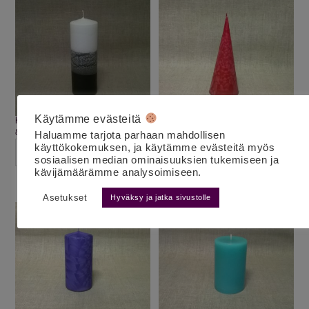
Käytämme evästeitä
Kuurakynttilä pilari 17cm musta
Jääkynttilä kartio S punainen
8.00
€
7.00
€
alv 25,5%
alv 25,5%
Haluamme tarjota parhaan mahdollisen
käyttökokemuksen, ja käytämme evästeitä myös
LISÄÄ OSTOSKORIIN
LISÄÄ OSTOSKORIIN
sosiaalisen median ominaisuuksien tukemiseen ja
kävijämäärämme analysoimiseen.
Asetukset
Hyväksy ja jatka sivustolle