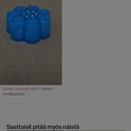
Etusivu
/
Kukkakynttilät
/ Vuokko-
kynttilä sininen
Saattaisit pitää myös näistä