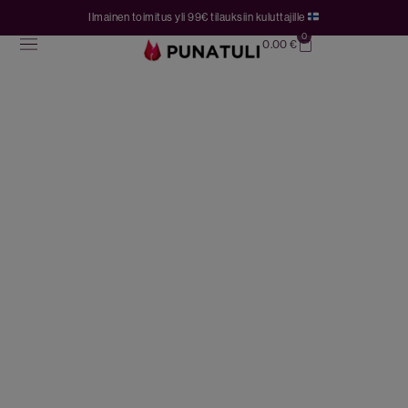
Ilmainen toimitus yli 99€ tilauksiin kuluttajille
0
0.00
€