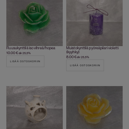
Ruusukynttilä iso vihreä/hopea
Muistokynttilä pyöreäpilari violetti
(kyyhky)
10.00
€
alv 25,5%
8.00
€
alv 25,5%
LISÄÄ OSTOSKORIIN
LISÄÄ OSTOSKORIIN