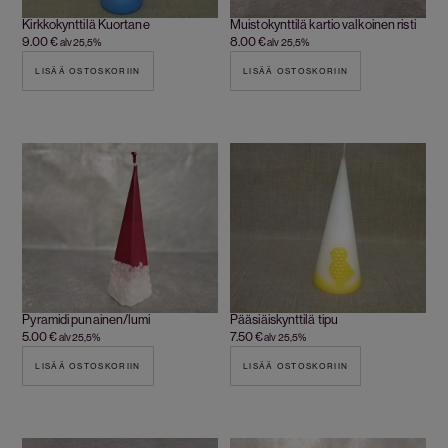
Kirkkokynttilä Kuortane
Muistokynttilä kartio valkoinen risti
9.00
€
8.00
€
alv 25,5%
alv 25,5%
LISÄÄ OSTOSKORIIN
LISÄÄ OSTOSKORIIN
Pyramidi punainen/lumi
Pääsiäiskynttilä tipu
5.00
€
7.50
€
alv 25,5%
alv 25,5%
LISÄÄ OSTOSKORIIN
LISÄÄ OSTOSKORIIN