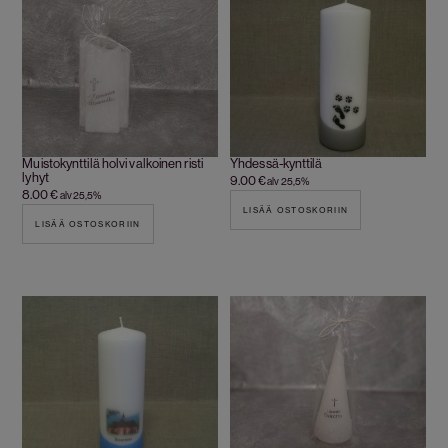
Muistokynttilä holvi valkoinen risti
Yhdessä-kynttilä
lyhyt
9.00
€
alv 25,5%
8.00
€
alv 25,5%
LISÄÄ OSTOSKORIIN
LISÄÄ OSTOSKORIIN