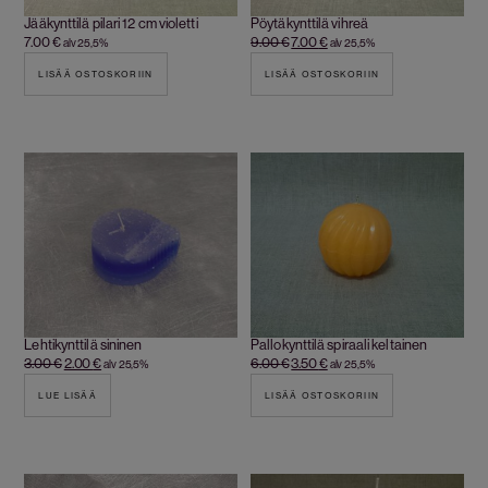
Jääkynttilä pilari 12 cm violetti
Pöytäkynttilä vihreä
7.00
€
9.00
€
7.00
€
alv 25,5%
alv 25,5%
LISÄÄ OSTOSKORIIN
LISÄÄ OSTOSKORIIN
Lehtikynttilä sininen
Pallokynttilä spiraali keltainen
3.00
€
2.00
€
6.00
€
3.50
€
alv 25,5%
alv 25,5%
LUE LISÄÄ
LISÄÄ OSTOSKORIIN