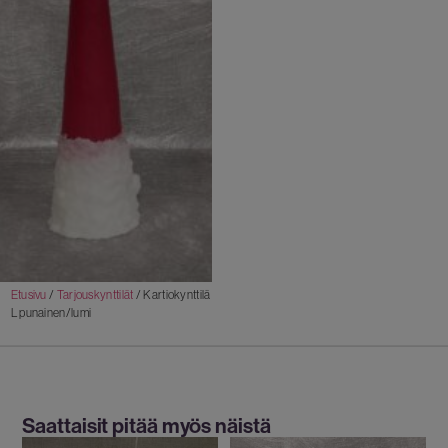
Etusivu
/
Tarjouskynttilät
/ Kartiokynttilä
L punainen/lumi
Saattaisit pitää myös näistä