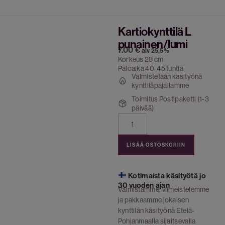
Kartiokynttilä L
punainen/lumi
7.00
€
alv 25,5%
Korkeus 28 cm
Paloaika 40-45 tuntia
Valmistetaan käsityönä
kynttiläpajallamme
Toimitus Postipaketti (1-3
päivää)
LISÄÄ OSTOSKORIIN
Kotimaista käsityötä jo
30 vuoden ajan
Valmistamme, viimeistelemme
ja pakkaamme jokaisen
kynttilän käsityönä Etelä-
Pohjanmaalla sijaitsevalla