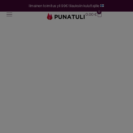
Ilmainen toimitus yli 99€ tilauksiin kuluttajille
0
0.00
€