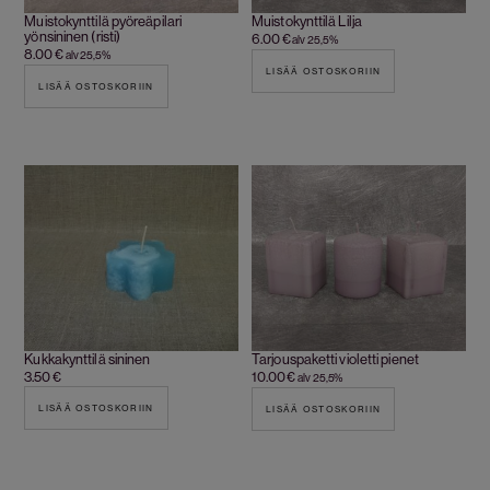
Muistokynttilä pyöreäpilari
Muistokynttilä Lilja
yönsininen (risti)
6.00
€
alv 25,5%
8.00
€
alv 25,5%
LISÄÄ OSTOSKORIIN
LISÄÄ OSTOSKORIIN
Kukkakynttilä sininen
Tarjouspaketti violetti pienet
3.50
€
10.00
€
alv 25,5%
LISÄÄ OSTOSKORIIN
LISÄÄ OSTOSKORIIN