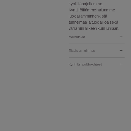
kynttiläpajallamme.
Kynttilöillämme haluamme
luoda lämminhenkistä
tunnelmaa ja tuoda iloa sekä
väriä niin arkeen kuin juhlaan.
Maksutavat
Tilauksen toimitus
Kynttilän poltto-ohjeet