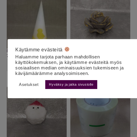
Käytämme evästeitä
Pääsiäiskynttilä tipu
Ruusukynttilä iso harmaa/kulta
7.50
€
10.00
€
alv 25,5%
alv 25,5%
Haluamme tarjota parhaan mahdollisen
käyttökokemuksen, ja käytämme evästeitä myös
LISÄÄ OSTOSKORIIN
LISÄÄ OSTOSKORIIN
sosiaalisen median ominaisuuksien tukemiseen ja
kävijämäärämme analysoimiseen.
Asetukset
Hyväksy ja jatka sivustolle