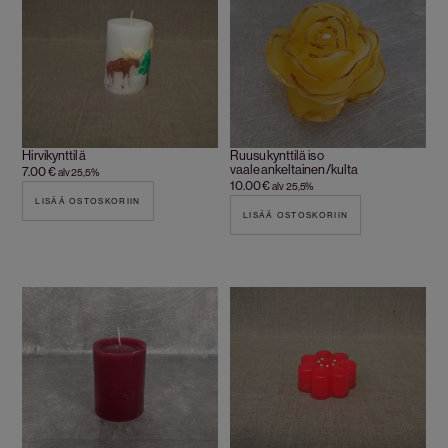
Hirvikynttilä
Ruusukynttilä iso
vaaleankeltainen/kulta
7.00
€
alv 25,5%
10.00
€
alv 25,5%
LISÄÄ OSTOSKORIIN
LISÄÄ OSTOSKORIIN