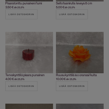
Pisaratonttu punainen/lumi
Sellofaanirulla leveys 8 cm
3.50
€
5.00
€
alv 25,5%
alv 25,5%
LISÄÄ OSTOSKORIIN
LISÄÄ OSTOSKORIIN
Tervakynttilä pisara punainen
Ruusukynttilä iso oranssi/kulta
4.00
€
10.00
€
alv 25,5%
alv 25,5%
LISÄÄ OSTOSKORIIN
LISÄÄ OSTOSKORIIN