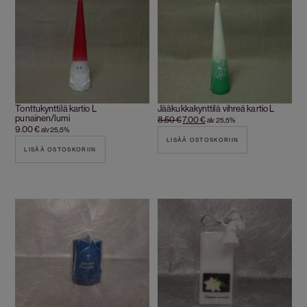
Tonttukynttilä kartio L
Jääkukkakynttilä vihreä kartio L
punainen/lumi
8.50
€
7.00
€
alv 25,5%
9.00
€
alv 25,5%
LISÄÄ OSTOSKORIIN
LISÄÄ OSTOSKORIIN