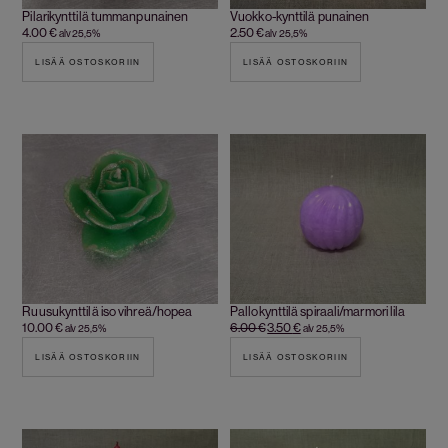
Pilarikynttilä tummanpunainen
Vuokko-kynttilä punainen
4.00
€
2.50
€
alv 25,5%
alv 25,5%
LISÄÄ OSTOSKORIIN
LISÄÄ OSTOSKORIIN
Ruusukynttilä iso vihreä/hopea
Pallokynttilä spiraali/marmori lila
10.00
€
6.00
€
3.50
€
alv 25,5%
alv 25,5%
LISÄÄ OSTOSKORIIN
LISÄÄ OSTOSKORIIN