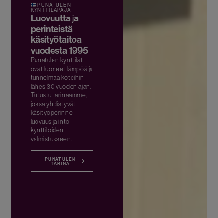
PUNATULEN
KYNTTILÄPAJA
Luovuutta ja
perinteistä
käsityötaitoa
vuodesta 1995
Punatulen kynttilät
ovat luoneet lämpöä ja
tunnelmaa koteihin
lähes 30 vuoden ajan.
Tutustu tarinaamme,
jossa yhdistyvät
käsityöperinne,
luovuus ja into
kynttilöiden
valmistukseen.
PUNATULEN
TARINA