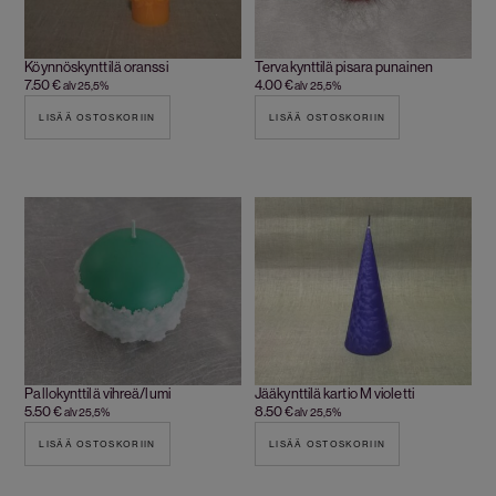
Köynnöskynttilä oranssi
Tervakynttilä pisara punainen
7.50
€
4.00
€
alv 25,5%
alv 25,5%
LISÄÄ OSTOSKORIIN
LISÄÄ OSTOSKORIIN
Pallokynttilä vihreä/lumi
Jääkynttilä kartio M violetti
5.50
€
8.50
€
alv 25,5%
alv 25,5%
LISÄÄ OSTOSKORIIN
LISÄÄ OSTOSKORIIN