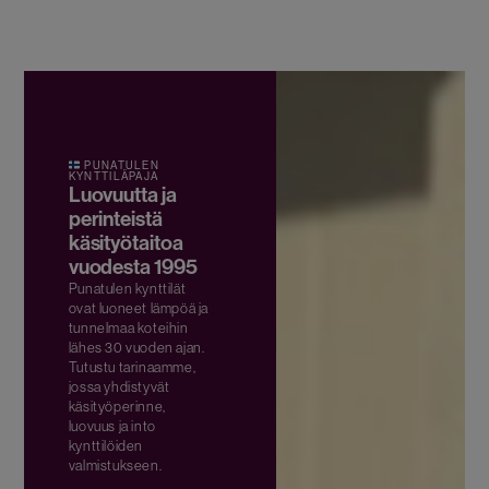
PUNATULEN
KYNTTILÄPAJA
Luovuutta ja
perinteistä
käsityötaitoa
vuodesta 1995
Punatulen kynttilät
ovat luoneet lämpöä ja
tunnelmaa koteihin
lähes 30 vuoden ajan.
Tutustu tarinaamme,
jossa yhdistyvät
käsityöperinne,
luovuus ja into
kynttilöiden
valmistukseen.