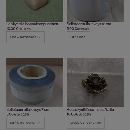
Lasikynttilä iso vaaleanpunainen
Sellofaanirulla leveys 12 cm
10.00
€
5.00
€
alv 25,5%
alv 25,5%
LISÄÄ OSTOSKORIIN
LUE LISÄÄ
Sellofaanirulla leveys 7 cm
Ruusukynttilä iso musta/kulta
5.00
€
10.00
€
alv 25,5%
alv 25,5%
LISÄÄ OSTOSKORIIN
LISÄÄ OSTOSKORIIN