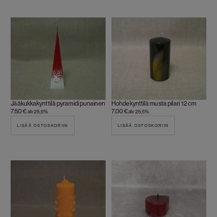
Jääkukkakynttilä pyramidi punainen
Hohdekynttilä musta pilari 12 cm
7.50
€
7.00
€
alv 25,5%
alv 25,5%
LISÄÄ OSTOSKORIIN
LISÄÄ OSTOSKORIIN