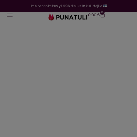
Ilmainen toimitus yli 99€ tilauksiin kuluttajille
0
0.00
€