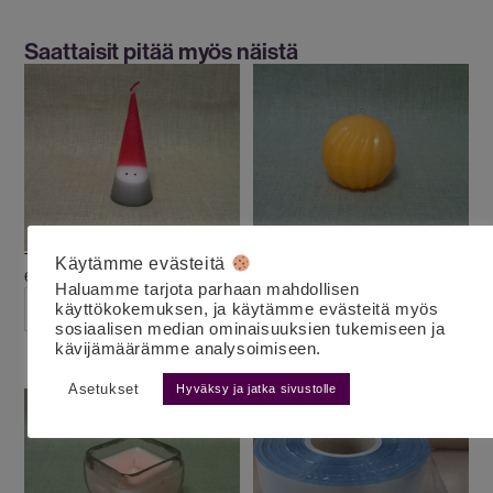
Saattaisit pitää myös näistä
Tonttukynttilä kartio S punainen
Pallokynttilä spiraali keltainen
Käytämme evästeitä
6.50
€
6.00
€
3.50
€
alv 25,5%
alv 25,5%
Haluamme tarjota parhaan mahdollisen
käyttökokemuksen, ja käytämme evästeitä myös
LISÄÄ OSTOSKORIIN
LISÄÄ OSTOSKORIIN
sosiaalisen median ominaisuuksien tukemiseen ja
kävijämäärämme analysoimiseen.
Asetukset
Hyväksy ja jatka sivustolle