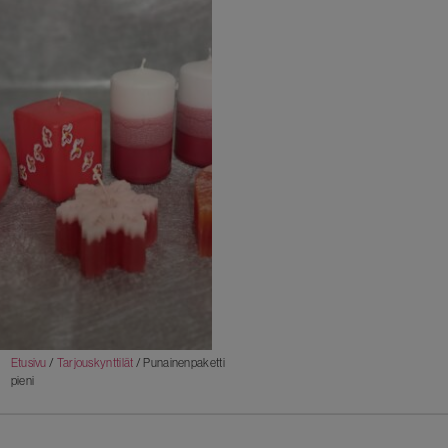
Etusivu
/
Tarjouskynttilät
/ Punainenpaketti
pieni