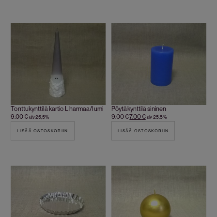
Tonttukynttilä kartio L harmaa/lumi
Pöytäkynttilä sininen
9.00
€
9.00
€
7.00
€
alv 25,5%
alv 25,5%
LISÄÄ OSTOSKORIIN
LISÄÄ OSTOSKORIIN