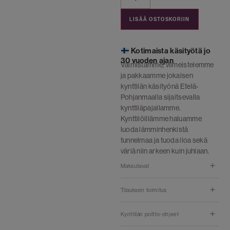
LISÄÄ OSTOSKORIIN
Kotimaista käsityötä jo
30 vuoden ajan
Valmistamme, viimeistelemme
ja pakkaamme jokaisen
kynttilän käsityönä Etelä-
Pohjanmaalla sijaitsevalla
kynttiläpajallamme.
Kynttilöillämme haluamme
luoda lämminhenkistä
tunnelmaa ja tuoda iloa sekä
väriä niin arkeen kuin juhlaan.
Maksutavat
Tilauksen toimitus
Kynttilän poltto-ohjeet