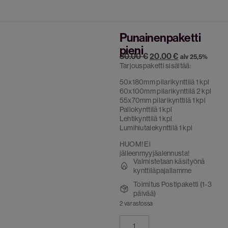
Punainenpaketti
pieni
30.00
€
20.00
€
alv 25,5%
Tarjouspaketti sisältää:
50x180mm pilarikynttilä 1 kpl
60x100mm pilarikynttilä 2 kpl
55x70mm pilarikynttilä 1 kpl
Pallokynttilä 1 kpl
Lehtikynttilä 1 kpl
Lumihiutalekynttilä 1 kpl
HUOM! Ei
jälleenmyyjäalennusta!
Valmistetaan käsityönä
kynttiläpajallamme
Toimitus Postipaketti (1-3
päivää)
2 varastossa