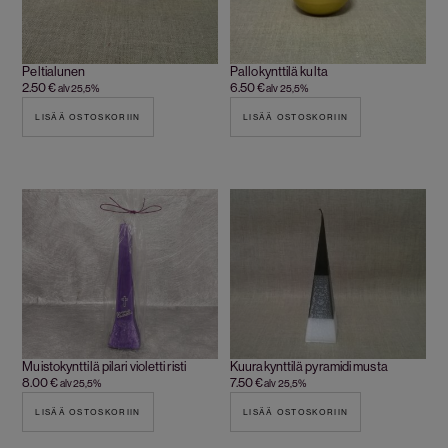
Peltialunen
Pallokynttilä kulta
2.50
€
6.50
€
alv 25,5%
alv 25,5%
LISÄÄ OSTOSKORIIN
LISÄÄ OSTOSKORIIN
Muistokynttilä pilari violetti risti
Kuurakynttilä pyramidi musta
8.00
€
7.50
€
alv 25,5%
alv 25,5%
LISÄÄ OSTOSKORIIN
LISÄÄ OSTOSKORIIN