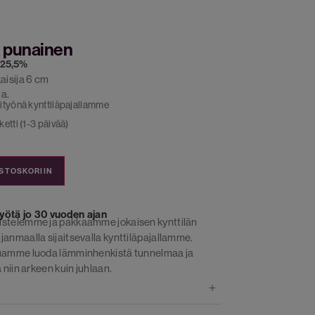
ä punainen
 25,5%
aisija 6 cm
ia.
ityönä kynttiläpajallamme
etti (1-3 päivää)
OSTOSKORIIN
yötä jo 30 vuoden ajan
istelemme ja pakkaamme jokaisen kynttilän
janmaalla sijaitsevalla kynttiläpajallamme.
luamme luoda lämminhenkistä tunnelmaa ja
 niin arkeen kuin juhlaan.