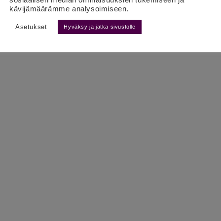
kävijämäärämme analysoimiseen.
Asetukset
Hyväksy ja jatka sivustolle