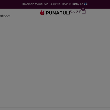
Ilmainen toimitus yli 99€ tilauksiin kuluttajille
0
0.00
€
stiedot