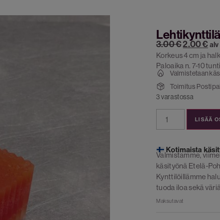
Lehtikynttil
3.00
€
2.00
€
alv
Korkeus 4 cm ja halk
Paloaika n. 7-10 tunt
Valmistetaan käs
Toimitus Postipak
3 varastossa
LISÄÄ 
Kotimaista käsit
Valmistamme, viime
käsityönä Etelä-Poh
Kynttilöillämme ha
tuoda iloa sekä väriä
Maksutavat