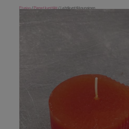
Etusivu
/
Pienet kynttilät
/ Lehtikynttilä punainen