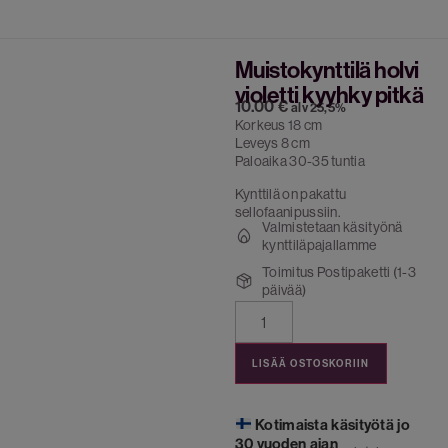
Muistokynttilä holvi
violetti kyyhky pitkä
10.00
€
alv 25,5%
Korkeus 18 cm
Leveys 8 cm
Paloaika 30-35 tuntia
Kynttilä on pakattu
sellofaanipussiin.
Valmistetaan käsityönä
kynttiläpajallamme
Toimitus Postipaketti (1-3
päivää)
LISÄÄ OSTOSKORIIN
Kotimaista käsityötä jo
30 vuoden ajan