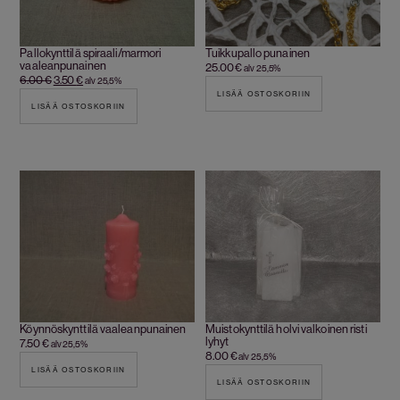
Pallokynttilä spiraali/marmori
Tuikkupallo punainen
vaaleanpunainen
25.00
€
alv 25,5%
6.00
€
3.50
€
alv 25,5%
LISÄÄ OSTOSKORIIN
LISÄÄ OSTOSKORIIN
Köynnöskynttilä vaaleanpunainen
Muistokynttilä holvi valkoinen risti
lyhyt
7.50
€
alv 25,5%
8.00
€
alv 25,5%
LISÄÄ OSTOSKORIIN
LISÄÄ OSTOSKORIIN