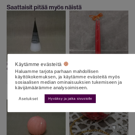
Saattaisit pitää myös näistä
Kuurakynttilä musta S
Antiikkikynttiläpari jää oranssi pitkä
Käytämme evästeitä
6.00
€
6.00
€
alv 25,5%
alv 25,5%
Haluamme tarjota parhaan mahdollisen
käyttökokemuksen, ja käytämme evästeitä myös
LISÄÄ OSTOSKORIIN
LISÄÄ OSTOSKORIIN
sosiaalisen median ominaisuuksien tukemiseen ja
kävijämäärämme analysoimiseen.
Asetukset
Hyväksy ja jatka sivustolle