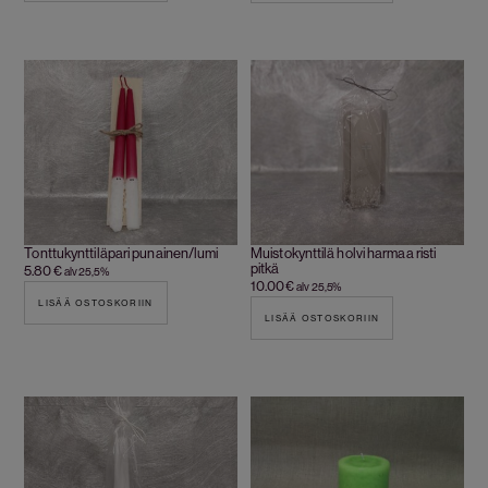
Tonttukynttiläpari punainen/lumi
Muistokynttilä holvi harmaa risti
pitkä
5.80
€
alv 25,5%
10.00
€
alv 25,5%
LISÄÄ OSTOSKORIIN
LISÄÄ OSTOSKORIIN