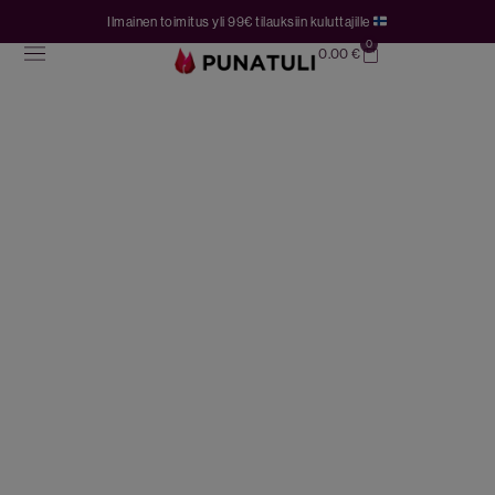
Ilmainen toimitus yli 99€ tilauksiin kuluttajille
0
0.00
€