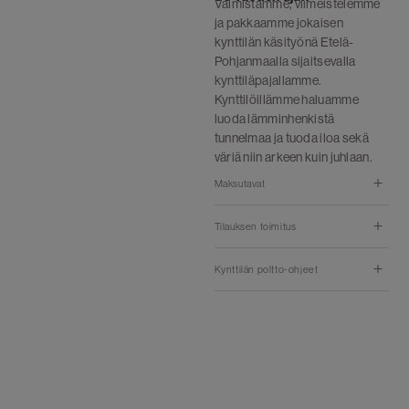
Valmistamme, viimeistelemme
ja pakkaamme jokaisen
kynttilän käsityönä Etelä-
Pohjanmaalla sijaitsevalla
kynttiläpajallamme.
Kynttilöillämme haluamme
luoda lämminhenkistä
tunnelmaa ja tuoda iloa sekä
väriä niin arkeen kuin juhlaan.
Maksutavat
Tilauksen toimitus
Kynttilän poltto-ohjeet