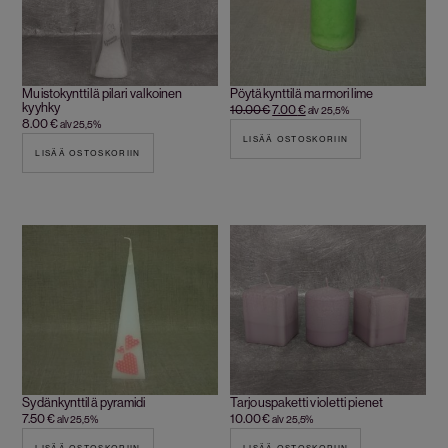
Muistokynttilä pilari valkoinen
Pöytäkynttilä marmori lime
kyyhky
10.00
€
7.00
€
alv 25,5%
8.00
€
alv 25,5%
LISÄÄ OSTOSKORIIN
LISÄÄ OSTOSKORIIN
Sydänkynttilä pyramidi
Tarjouspaketti violetti pienet
7.50
€
10.00
€
alv 25,5%
alv 25,5%
LISÄÄ OSTOSKORIIN
LISÄÄ OSTOSKORIIN