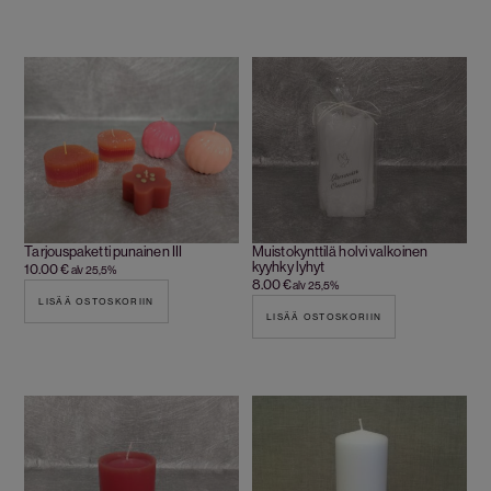
Tarjouspaketti punainen III
Muistokynttilä holvi valkoinen
kyyhky lyhyt
10.00
€
alv 25,5%
8.00
€
alv 25,5%
LISÄÄ OSTOSKORIIN
LISÄÄ OSTOSKORIIN