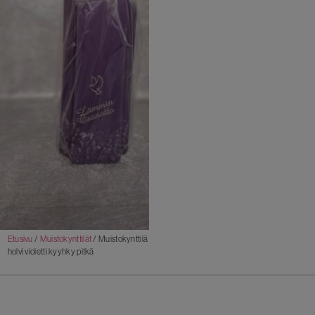
Etusivu
/
Muistokynttilät
/ Muistokynttilä
holvi violetti kyyhky pitkä