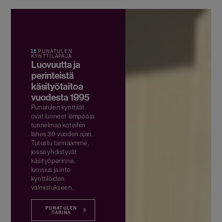
PUNATULEN
KYNTTILÄPAJA
Luovuutta ja
perinteistä
käsityötaitoa
vuodesta 1995
Punatulen kynttilät
ovat luoneet lämpöä ja
tunnelmaa koteihin
lähes 30 vuoden ajan.
Tutustu tarinaamme,
jossa yhdistyvät
käsityöperinne,
luovuus ja into
kynttilöiden
valmistukseen.
PUNATULEN
TARINA