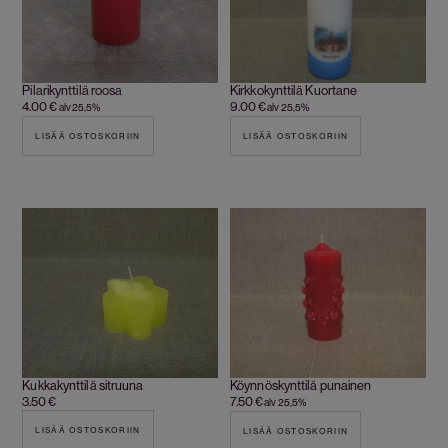
Pilarikynttilä roosa
Kirkkokynttilä Kuortane
4.00
€
9.00
€
alv 25,5%
alv 25,5%
LISÄÄ OSTOSKORIIN
LISÄÄ OSTOSKORIIN
Kukkakynttilä sitruuna
Köynnöskynttilä punainen
3.50
€
7.50
€
alv 25,5%
LISÄÄ OSTOSKORIIN
LISÄÄ OSTOSKORIIN