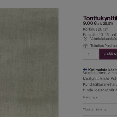
Tonttukyntti
9.00
€
alv 25,5%
Korkeus 28 cm
Paloaika 40-45 tunt
Valmistetaan käs
Toimitus Postipak
LISÄÄ 
Kotimaista käsit
Valmistamme, viime
käsityönä Etelä-Poh
Kynttilöillämme ha
tuoda iloa sekä väriä
Maksutavat
Tilauksen toimitus