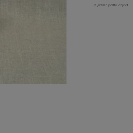
Kynttilän poltto-ohjeet