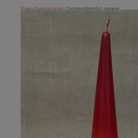
Etusivu
/
Sesonkituotteet
/ Tonttukynttilä kartio L punainen