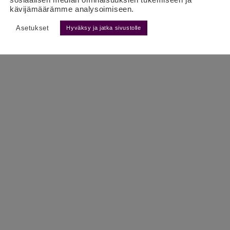
kävijämäärämme analysoimiseen.
Asetukset
Hyväksy ja jatka sivustolle