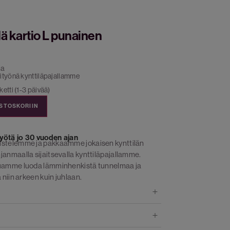
lä kartio L punainen
ia
ityönä kynttiläpajallamme
etti (1-3 päivää)
OSTOSKORIIN
yötä jo 30 vuoden ajan
istelemme ja pakkaamme jokaisen kynttilän
janmaalla sijaitsevalla kynttiläpajallamme.
luamme luoda lämminhenkistä tunnelmaa ja
 niin arkeen kuin juhlaan.