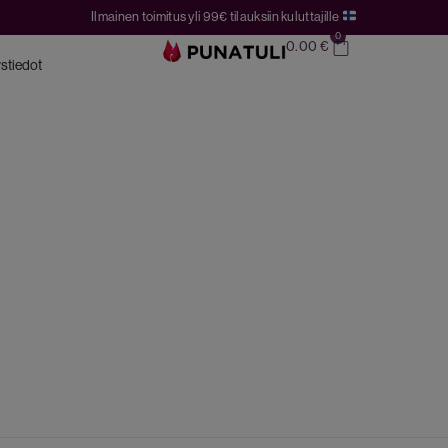
Ilmainen toimitus yli 99€ tilauksiin kuluttajille
0
0.00
€
stiedot