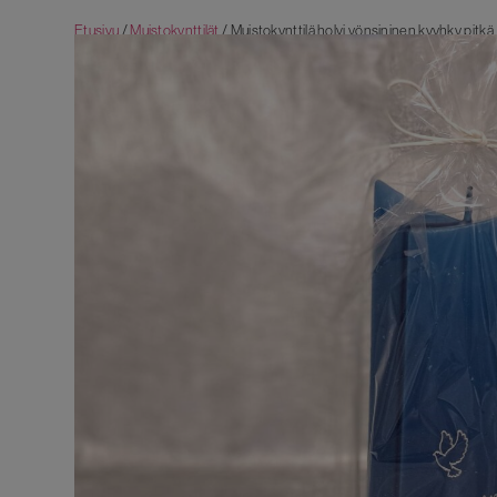
Etusivu
/
Muistokynttilät
/ Muistokynttilä holvi yönsininen kyyhky pitkä