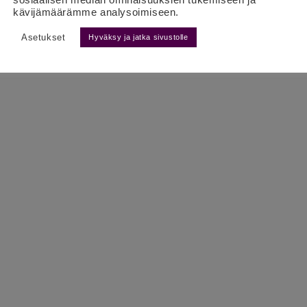
kävijämäärämme analysoimiseen.
Asetukset
Hyväksy ja jatka sivustolle