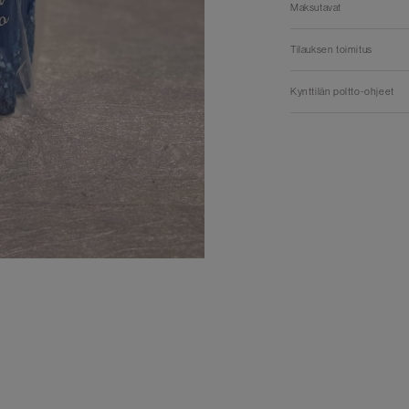
Maksutavat
Tilauksen toimitus
Kynttilän poltto-ohjeet