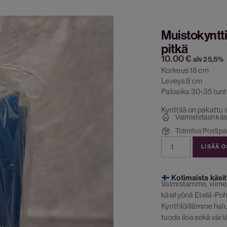
Muistokyntti
pitkä
10.00
€
alv 25,5%
Korkeus 18 cm
Leveys 8 cm
Paloaika 30-35 tunt
Kynttilä on pakattu 
Valmistetaan käs
Toimitus Postipak
LISÄÄ 
Kotimaista käsit
Valmistamme, viime
käsityönä Etelä-Poh
Kynttilöillämme ha
tuoda iloa sekä väriä