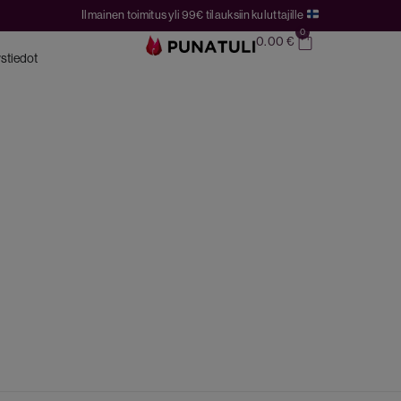
Ilmainen toimitus yli 99€ tilauksiin kuluttajille
0
0.00
€
stiedot