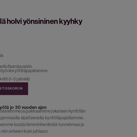
lä holvi yönsininen kyyhky
ia
sellofaanipussiin.
ityönä kynttiläpajallamme
etti (1-3 päivää)
OSTOSKORIIN
yötä jo 30 vuoden ajan
istelemme ja pakkaamme jokaisen kynttilän
janmaalla sijaitsevalla kynttiläpajallamme.
luamme luoda lämminhenkistä tunnelmaa ja
 niin arkeen kuin juhlaan.