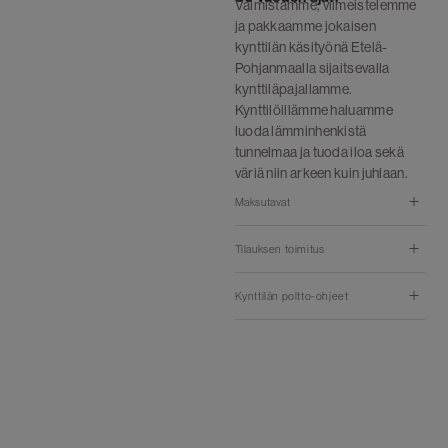
Valmistamme, viimeistelemme
ja pakkaamme jokaisen
kynttilän käsityönä Etelä-
Pohjanmaalla sijaitsevalla
kynttiläpajallamme.
Kynttilöillämme haluamme
luoda lämminhenkistä
tunnelmaa ja tuoda iloa sekä
väriä niin arkeen kuin juhlaan.
Maksutavat
Tilauksen toimitus
Kynttilän poltto-ohjeet