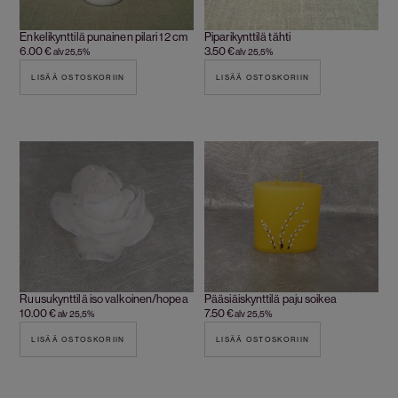
Enkelikynttilä punainen pilari 12 cm
Piparikynttilä tähti
6.00
€
3.50
€
alv 25,5%
alv 25,5%
LISÄÄ OSTOSKORIIN
LISÄÄ OSTOSKORIIN
Ruusukynttilä iso valkoinen/hopea
Pääsiäiskynttilä paju soikea
10.00
€
7.50
€
alv 25,5%
alv 25,5%
LISÄÄ OSTOSKORIIN
LISÄÄ OSTOSKORIIN