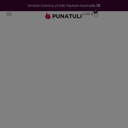
Ilmainen toimitus yli 99€ tilauksiin kuluttajille
0
0.00
€