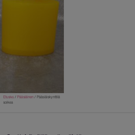
Etusivu
/
Pääsiäinen
/ Pääsiäiskynttilä
soikea