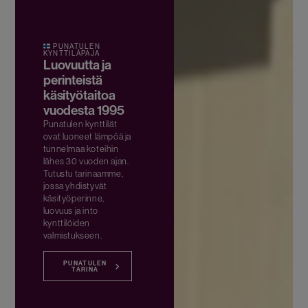
PUNATULEN
KYNTTILÄPAJA
Luovuutta ja
perinteistä
käsityötaitoa
vuodesta 1995
Punatulen kynttilät
ovat luoneet lämpöä ja
tunnelmaa koteihin
lähes 30 vuoden ajan.
Tutustu tarinaamme,
jossa yhdistyvät
käsityöperinne,
luovuus ja into
kynttilöiden
valmistukseen.
PUNATULEN
TARINA