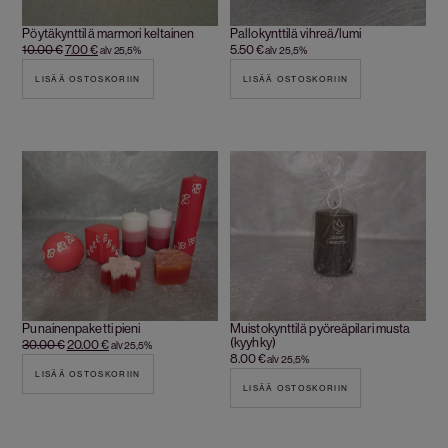
Pöytäkynttilä marmori keltainen
Pallokynttilä vihreä/lumi
10.00
€
7.00
€
5.50
€
alv 25,5%
alv 25,5%
LISÄÄ OSTOSKORIIN
LISÄÄ OSTOSKORIIN
Punainenpaketti pieni
Muistokynttilä pyöreäpilari musta
(kyyhky)
30.00
€
20.00
€
alv 25,5%
8.00
€
alv 25,5%
LISÄÄ OSTOSKORIIN
LISÄÄ OSTOSKORIIN