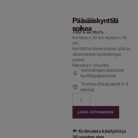
Pääsiäiskynttilä
soikea
7.50
€
alv 25,5%
Korkeus n. 10 cm, leyeys n. 10
cm.
Kynttilä tarvitsee alusen, sillä se
valuu kahden sydänlangan
vuoksi.
Paloaika n. 15 tuntia.
Valmistetaan käsityönä
kynttiläpajallamme
Toimitus Postipaketti (1-3
päivää)
LISÄÄ OSTOSKORIIN
Kotimaista käsityötä jo
30 vuoden ajan