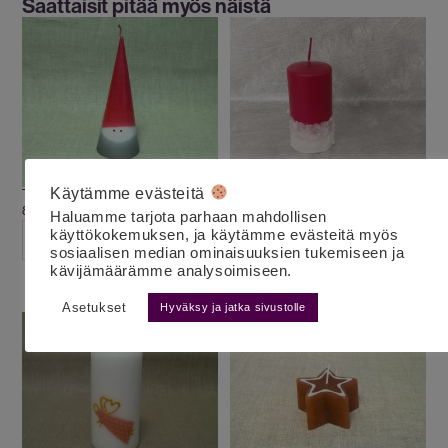
Saattaisit pitää myös näistä
Käytämme evästeitä
Tonttukynttilä kartio M punainen
Punainen / lumi pilarikynttilä 12 cm
8.00
€
6.00
€
alv 25,5%
alv 25,5%
Haluamme tarjota parhaan mahdollisen
käyttökokemuksen, ja käytämme evästeitä myös
LISÄÄ OSTOSKORIIN
LISÄÄ OSTOSKORIIN
sosiaalisen median ominaisuuksien tukemiseen ja
kävijämäärämme analysoimiseen.
Asetukset
Hyväksy ja jatka sivustolle