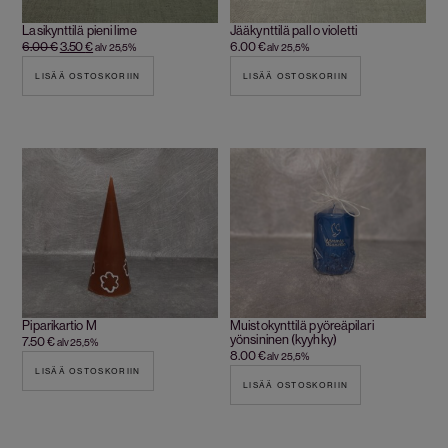
Lasikynttilä pieni lime
Jääkynttilä pallo violetti
6.00
€
3.50
€
6.00
€
alv 25,5%
alv 25,5%
LISÄÄ OSTOSKORIIN
LISÄÄ OSTOSKORIIN
Piparikartio M
Muistokynttilä pyöreäpilari
yönsininen (kyyhky)
7.50
€
alv 25,5%
8.00
€
alv 25,5%
LISÄÄ OSTOSKORIIN
LISÄÄ OSTOSKORIIN