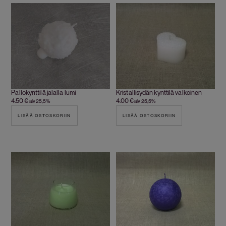
Pallokynttilä jalalla lumi
Kristallisydän kynttilä valkoinen
4.50
€
4.00
€
alv 25,5%
alv 25,5%
LISÄÄ OSTOSKORIIN
LISÄÄ OSTOSKORIIN