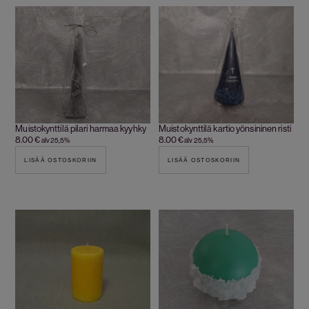
Muistokynttilä pilari harmaa kyyhky
Muistokynttilä kartio yönsininen risti
8.00
€
8.00
€
alv 25,5%
alv 25,5%
LISÄÄ OSTOSKORIIN
LISÄÄ OSTOSKORIIN