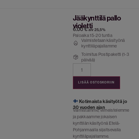
Jääkynttilä pallo
violetti
6.00
€
alv 25,5%
Paloaika 15-20 tuntia
Valmistetaan käsityönä
kynttiläpajallamme
Toimitus Postipaketti (1-3
päivää)
LISÄÄ OSTOSKORIIN
Kotimaista käsityötä jo
30 vuoden ajan
Valmistamme, viimeistelemme
ja pakkaamme jokaisen
kynttilän käsityönä Etelä-
Pohjanmaalla sijaitsevalla
kynttiläpajallamme.