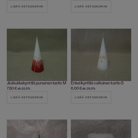
LISÄÄ OSTOSKORIIN
LISÄÄ OSTOSKORIIN
Jääkukkakynttilä punainen kartio M
Enkelikynttilä valkoinen kartio S
7.50
€
6.00
€
alv 25,5%
alv 25,5%
LISÄÄ OSTOSKORIIN
LISÄÄ OSTOSKORIIN