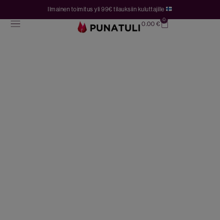
Ilmainen toimitus yli 99€ tilauksiin kuluttajille
0
0.00
€