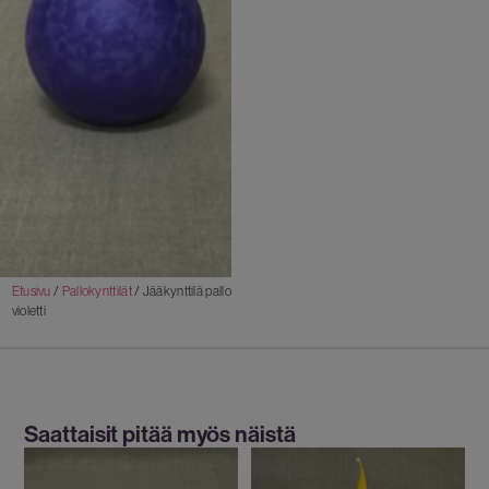
Etusivu
/
Pallokynttilät
/ Jääkynttilä pallo
violetti
Saattaisit pitää myös näistä