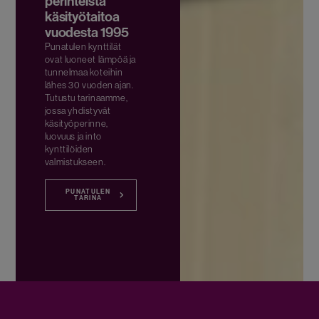
perinteistä
käsityötaitoa
vuodesta 1995
Punatulen kynttilät
ovat luoneet lämpöä ja
tunnelmaa koteihin
lähes 30 vuoden ajan.
Tutustu tarinaamme,
jossa yhdistyvät
käsityöperinne,
luovuus ja into
kynttilöiden
valmistukseen.
PUNATULEN
TARINA