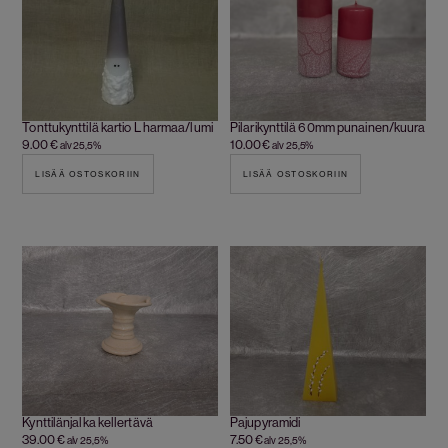
Tonttukynttilä kartio L harmaa/lumi
Pilarikynttilä 60mm punainen/kuura
9.00
€
10.00
€
alv 25,5%
alv 25,5%
LISÄÄ OSTOSKORIIN
LISÄÄ OSTOSKORIIN
Kynttilänjalka kellertävä
Pajupyramidi
39.00
€
7.50
€
alv 25,5%
alv 25,5%