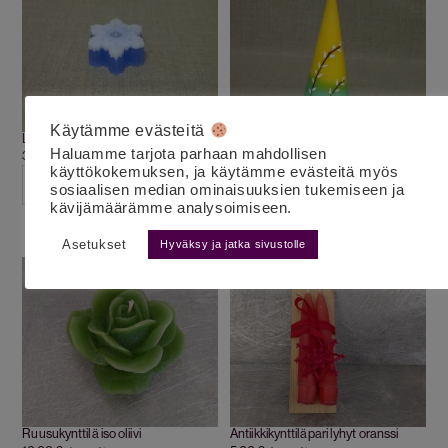
Käytämme evästeitä
Lumihiutalekynttilä sininen
Pajukartio kynttilä
Haluamme tarjota parhaan mahdollisen
3.50
€
7.50
€
alv 25,5%
alv 25,5%
käyttökokemuksen, ja käytämme evästeitä myös
LISÄÄ OSTOSKORIIN
LISÄÄ OSTOSKORIIN
sosiaalisen median ominaisuuksien tukemiseen ja
kävijämäärämme analysoimiseen.
Asetukset
Hyväksy ja jatka sivustolle
Ruusukynttilä iso oliivi
Antiikkikynttiläpari lyhyt oranssi