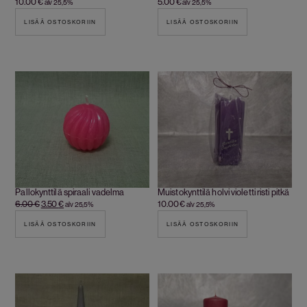
10.00
€
5.00
€
alv 25,5%
alv 25,5%
LISÄÄ OSTOSKORIIN
LISÄÄ OSTOSKORIIN
Pallokynttilä spiraali vadelma
Muistokynttilä holvi violetti risti pitkä
6.00
€
3.50
€
10.00
€
alv 25,5%
alv 25,5%
LISÄÄ OSTOSKORIIN
LISÄÄ OSTOSKORIIN