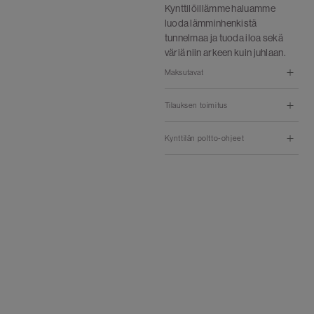
Kynttilöillämme haluamme
luoda lämminhenkistä
tunnelmaa ja tuoda iloa sekä
väriä niin arkeen kuin juhlaan.
Maksutavat
Tilauksen toimitus
Kynttilän poltto-ohjeet