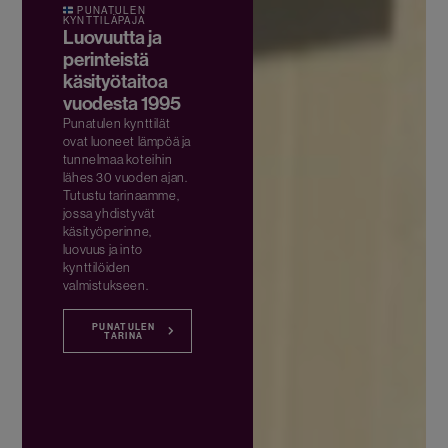
PUNATULEN
KYNTTILÄPAJA
Luovuutta ja
perinteistä
käsityötaitoa
vuodesta 1995
Punatulen kynttilät
ovat luoneet lämpöä ja
tunnelmaa koteihin
lähes 30 vuoden ajan.
Tutustu tarinaamme,
jossa yhdistyvät
käsityöperinne,
luovuus ja into
kynttilöiden
valmistukseen.
PUNATULEN
TARINA