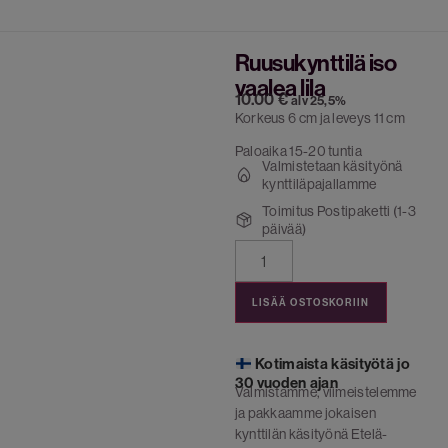
Ruusukynttilä iso
vaalea lila
10.00
€
alv 25,5%
Korkeus 6 cm ja leveys 11 cm
Paloaika 15-20 tuntia
Valmistetaan käsityönä
kynttiläpajallamme
Toimitus Postipaketti (1-3
päivää)
LISÄÄ OSTOSKORIIN
Kotimaista käsityötä jo
30 vuoden ajan
Valmistamme, viimeistelemme
ja pakkaamme jokaisen
kynttilän käsityönä Etelä-