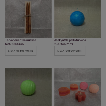
Tervapari antiikki ruskea
Jääkynttilä pallo turkoosi
5.80
€
6.00
€
alv 25,5%
alv 25,5%
LISÄÄ OSTOSKORIIN
LISÄÄ OSTOSKORIIN