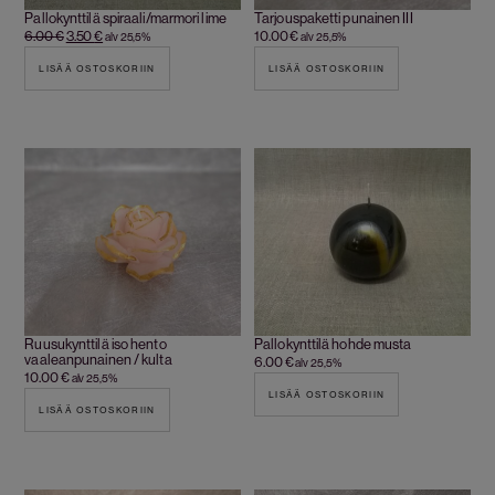
Pallokynttilä spiraali/marmori lime
Tarjouspaketti punainen III
6.00
€
3.50
€
10.00
€
alv 25,5%
alv 25,5%
LISÄÄ OSTOSKORIIN
LISÄÄ OSTOSKORIIN
Ruusukynttilä iso hento
Pallokynttilä hohde musta
vaaleanpunainen / kulta
6.00
€
alv 25,5%
10.00
€
alv 25,5%
LISÄÄ OSTOSKORIIN
LISÄÄ OSTOSKORIIN