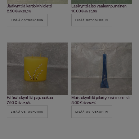
Jääkynttilä kartio M violetti
Lasikynttilä iso vaaleanpunainen
8.50
€
10.00
€
alv 25,5%
alv 25,5%
LISÄÄ OSTOSKORIIN
LISÄÄ OSTOSKORIIN
Pääsiäiskynttilä paju soikea
Muistokynttilä pilari yönsininen risti
7.50
€
8.00
€
alv 25,5%
alv 25,5%
LISÄÄ OSTOSKORIIN
LISÄÄ OSTOSKORIIN