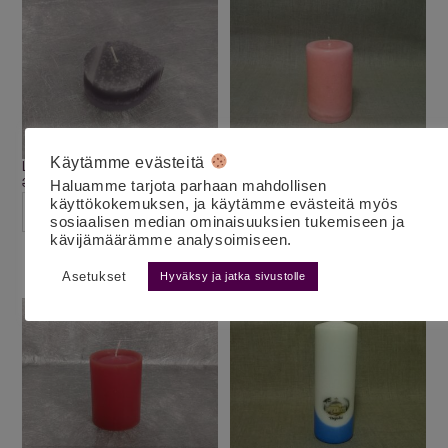
Käytämme evästeitä
Lehtikynttilä harmaa
Pöytäkynttilä marmori
vaaleanpunainen
3.00
€
2.00
€
alv 25,5%
Haluamme tarjota parhaan mahdollisen
10.00
€
7.00
€
alv 25,5%
käyttökokemuksen, ja käytämme evästeitä myös
LISÄÄ OSTOSKORIIN
sosiaalisen median ominaisuuksien tukemiseen ja
LISÄÄ OSTOSKORIIN
kävijämäärämme analysoimiseen.
Asetukset
Hyväksy ja jatka sivustolle