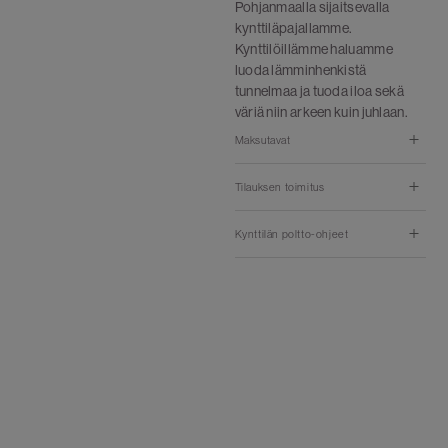
Pohjanmaalla sijaitsevalla
kynttiläpajallamme.
Kynttilöillämme haluamme
luoda lämminhenkistä
tunnelmaa ja tuoda iloa sekä
väriä niin arkeen kuin juhlaan.
Maksutavat
Tilauksen toimitus
Kynttilän poltto-ohjeet