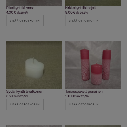
Pilarikynttilä roosa
Kirkkokynttilä Isojoki
4.00
€
9.00
€
alv 25,5%
alv 25,5%
LISÄÄ OSTOSKORIIN
LISÄÄ OSTOSKORIIN
Sydänkynttilä valkoinen
Tarjouspaketti punainen
3.50
€
10.00
€
alv 25,5%
alv 25,5%
LISÄÄ OSTOSKORIIN
LISÄÄ OSTOSKORIIN