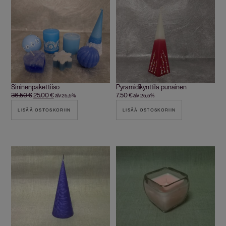
Sininenpaketti iso
Pyramidikynttilä punainen
36.50
€
25.00
€
7.50
€
alv 25,5%
alv 25,5%
LISÄÄ OSTOSKORIIN
LISÄÄ OSTOSKORIIN