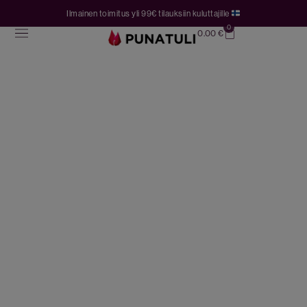
Ilmainen toimitus yli 99€ tilauksiin kuluttajille
0
0.00
€