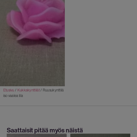
Etusivu
/
Kukkakynttilät
/ Ruusukynttilä
iso vaalea lila
Saattaisit pitää myös näistä