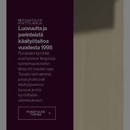
PUNATULEN
KYNTTILÄPAJA
Luovuutta ja
perinteistä
käsityötaitoa
vuodesta 1995
Punatulen kynttilät
ovat luoneet lämpöä ja
tunnelmaa koteihin
lähes 30 vuoden ajan.
Tutustu tarinaamme,
jossa yhdistyvät
käsityöperinne,
luovuus ja into
kynttilöiden
valmistukseen.
PUNATULEN
TARINA