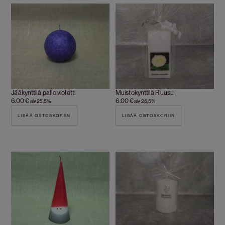
Jääkynttilä pallo violetti
Muistokynttilä Ruusu
6.00
€
6.00
€
alv 25,5%
alv 25,5%
LISÄÄ OSTOSKORIIN
LISÄÄ OSTOSKORIIN