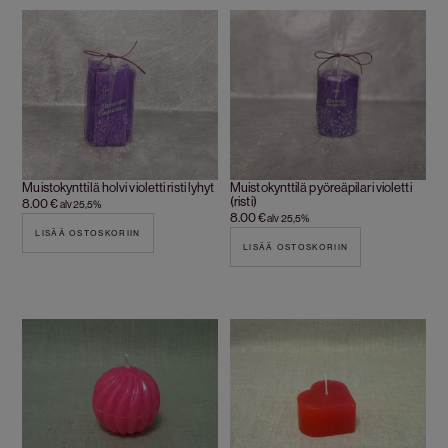
Muistokynttilä holvi violetti risti lyhyt
Muistokynttilä pyöreäpilari violetti
(risti)
8.00
€
alv 25,5%
8.00
€
alv 25,5%
LISÄÄ OSTOSKORIIN
LISÄÄ OSTOSKORIIN