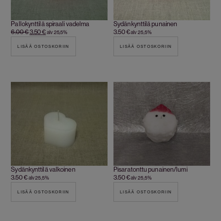
Pallokynttilä spiraali vadelma
Sydänkynttilä punainen
6.00
€
3.50
€
3.50
€
alv 25,5%
alv 25,5%
LISÄÄ OSTOSKORIIN
LISÄÄ OSTOSKORIIN
Sydänkynttilä valkoinen
Pisaratonttu punainen/lumi
3.50
€
3.50
€
alv 25,5%
alv 25,5%
LISÄÄ OSTOSKORIIN
LISÄÄ OSTOSKORIIN