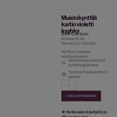
Muistokynttilä
kartio violetti
kyyhky
8.00
€
alv 25,5%
Korkeus 18 cm
Paloaika 20-25 tuntia
Kynttilä on pakattu
sellofaanipussiin.
Valmistetaan käsityönä
kynttiläpajallamme
Toimitus Postipaketti (1-3
päivää)
LISÄÄ OSTOSKORIIN
Kotimaista käsityötä jo
30 vuoden ajan