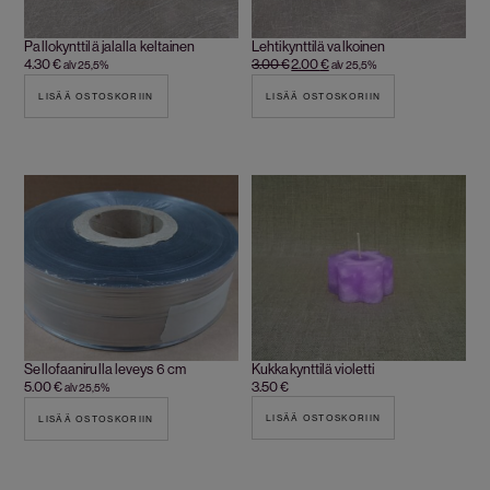
Pallokynttilä jalalla keltainen
Lehtikynttilä valkoinen
4.30
€
3.00
€
2.00
€
alv 25,5%
alv 25,5%
LISÄÄ OSTOSKORIIN
LISÄÄ OSTOSKORIIN
Sellofaanirulla leveys 6 cm
Kukkakynttilä violetti
5.00
€
3.50
€
alv 25,5%
LISÄÄ OSTOSKORIIN
LISÄÄ OSTOSKORIIN