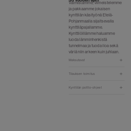
Valmistamme, viimeistelemme
ja pakkaamme jokaisen
kynttilän käsityönä Etelä-
Pohjanmaalla sijaitsevalla
kynttiläpajallamme.
Kynttilöillämme haluamme
luoda lämminhenkistä
tunnelmaa ja tuoda iloa sekä
väriä niin arkeen kuin juhlaan.
Maksutavat
Tilauksen toimitus
Kynttilän poltto-ohjeet