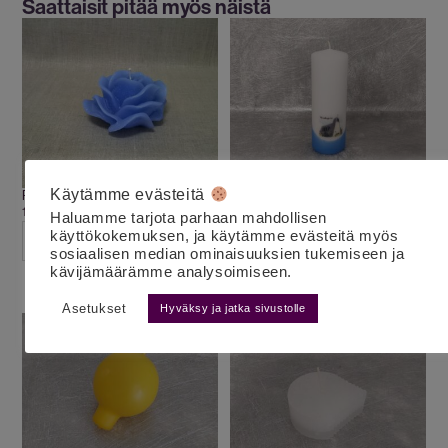
Saattaisit pitää myös näistä
Käytämme evästeitä
Ruusukynttilä iso sininen
Kirkkokynttilä Kauhajoki (sininen)
10.00
€
9.00
€
alv 25,5%
alv 25,5%
Haluamme tarjota parhaan mahdollisen
käyttökokemuksen, ja käytämme evästeitä myös
LISÄÄ OSTOSKORIIN
LISÄÄ OSTOSKORIIN
sosiaalisen median ominaisuuksien tukemiseen ja
kävijämäärämme analysoimiseen.
Asetukset
Hyväksy ja jatka sivustolle