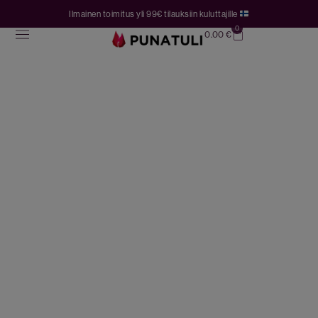
Ilmainen toimitus yli 99€ tilauksiin kuluttajille
0
0.00
€