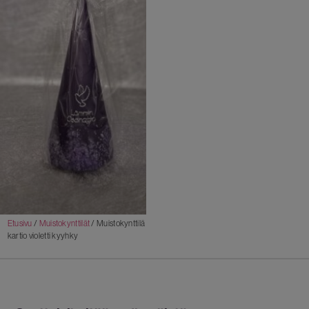
Etusivu
/
Muistokynttilät
/ Muistokynttilä
kartio violetti kyyhky