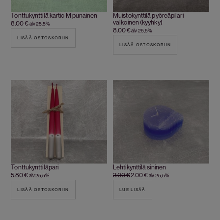
Tonttukynttilä kartio M punainen
Muistokynttilä pyöreäpilari
valkoinen (kyyhky)
8.00
€
alv 25,5%
8.00
€
alv 25,5%
LISÄÄ OSTOSKORIIN
LISÄÄ OSTOSKORIIN
Tonttukynttiläpari
Lehtikynttilä sininen
5.80
€
3.00
€
2.00
€
alv 25,5%
alv 25,5%
LISÄÄ OSTOSKORIIN
LUE LISÄÄ