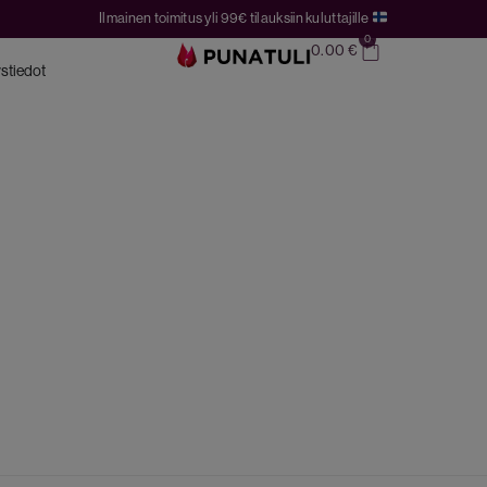
Ilmainen toimitus yli 99€ tilauksiin kuluttajille
0
0.00
€
stiedot