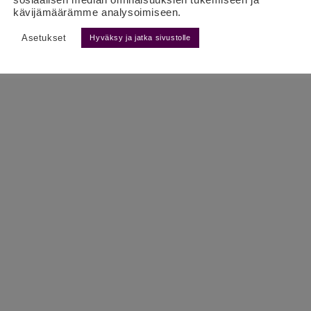
kävijämäärämme analysoimiseen.
Asetukset
Hyväksy ja jatka sivustolle