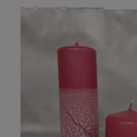
Etusivu
/
Tarjouskynttilät
/ Tarjouspaketti punainen