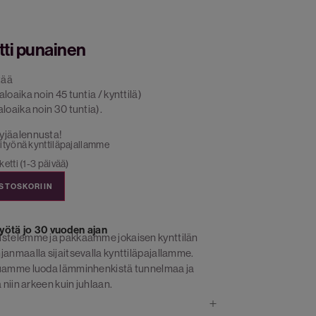
tti punainen
tää
loaika noin 45 tuntia / kynttilä)
loaika noin 30 tuntia).
yjäalennusta!
ityönä kynttiläpajallamme
etti (1-3 päivää)
OSTOSKORIIN
yötä jo 30 vuoden ajan
istelemme ja pakkaamme jokaisen kynttilän
janmaalla sijaitsevalla kynttiläpajallamme.
luamme luoda lämminhenkistä tunnelmaa ja
 niin arkeen kuin juhlaan.