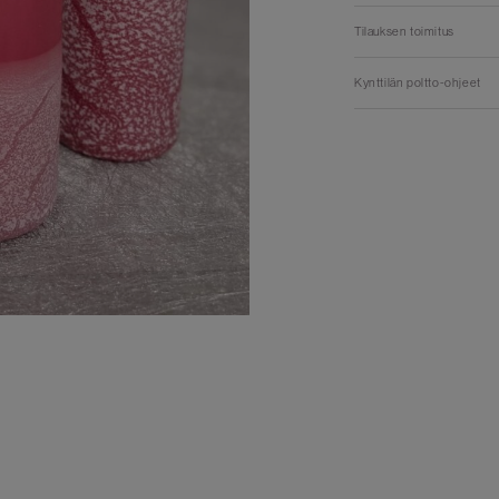
Tilauksen toimitus
Kynttilän poltto-ohjeet