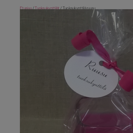
Etusivu
/
Tuoksukynttilät
/ Tuoksukynttilä ruusu