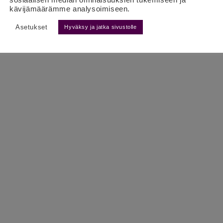
kävijämäärämme analysoimiseen.
Asetukset
Hyväksy ja jatka sivustolle