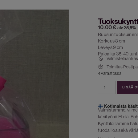
Tuoksukyntt
10.00
€
alv 25,5%
Ruusun tuoksuinen k
Korkeus 8 cm
Leveys 9 cm
Paloaika 35-40 tunt
Valmistetaan käs
Toimitus Postipak
4 varastossa
LISÄÄ 
Kotimaista käsit
Valmistamme, viime
käsityönä Etelä-Poh
Kynttilöillämme ha
tuoda iloa sekä väriä