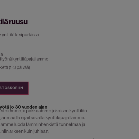
ilä ruusu
ynttilä lasipurkissa.
ia
ityönä kynttiläpajallamme
etti (1-3 päivää)
OSTOSKORIIN
yötä jo 30 vuoden ajan
istelemme ja pakkaamme jokaisen kynttilän
janmaalla sijaitsevalla kynttiläpajallamme.
luamme luoda lämminhenkistä tunnelmaa ja
 niin arkeen kuin juhlaan.