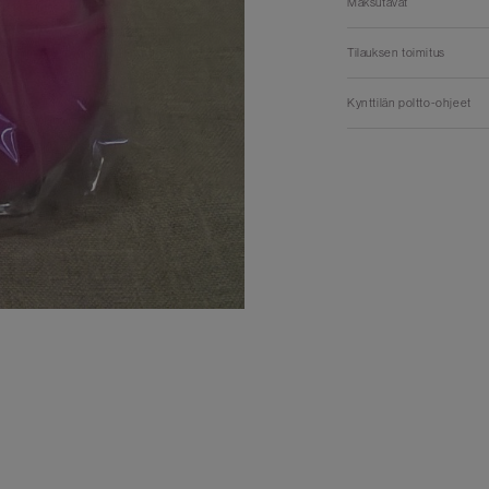
Maksutavat
Tilauksen toimitus
Kynttilän poltto-ohjeet