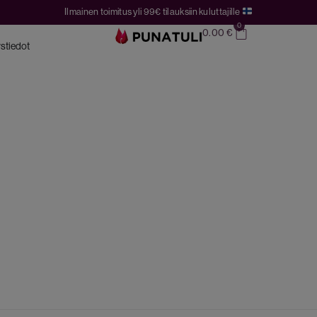
Ilmainen toimitus yli 99€ tilauksiin kuluttajille
0
0.00
€
stiedot