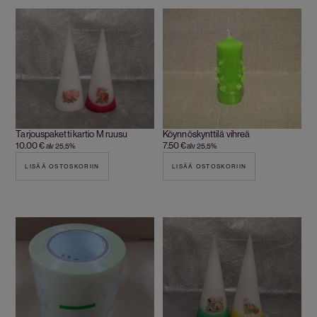
Tarjouspaketti kartio M ruusu
Köynnöskynttilä vihreä
10.00
€
7.50
€
alv 25,5%
alv 25,5%
LISÄÄ OSTOSKORIIN
LISÄÄ OSTOSKORIIN