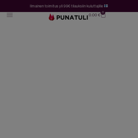
Ilmainen toimitus yli 99€ tilauksiin kuluttajille
0
0.00
€