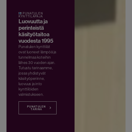
PUNATULEN
KYNTTILÄPAJA
Luovuutta ja
perinteistä
käsityötaitoa
vuodesta 1995
Punatulen kynttilät
ovat luoneet lämpöä ja
tunnelmaa koteihin
lähes 30 vuoden ajan.
Tutustu tarinaamme,
jossa yhdistyvät
käsityöperinne,
luovuus ja into
kynttilöiden
valmistukseen.
PUNATULEN
TARINA