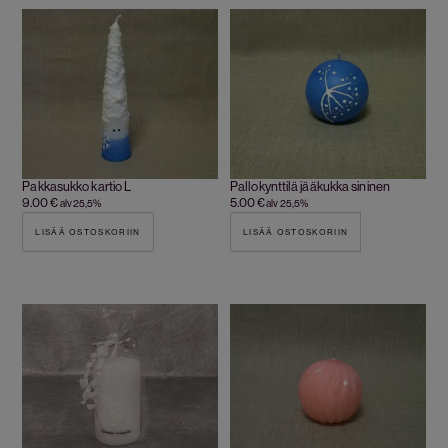
Pakkasukko kartio L
Pallokynttilä jääkukka sininen
9.00
€
5.00
€
alv 25,5%
alv 25,5%
LISÄÄ OSTOSKORIIN
LISÄÄ OSTOSKORIIN