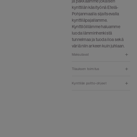
ja pakkaamme jokaisen
kynttilän käsityönä Etelä-
Pohjanmaalla sijaitsevalla
kynttiläpajallamme.
Kynttilöillämme haluamme
luoda lämminhenkistä
tunnelmaa ja tuoda iloa sekä
väriä niin arkeen kuin juhlaan.
Maksutavat
Tilauksen toimitus
Kynttilän poltto-ohjeet