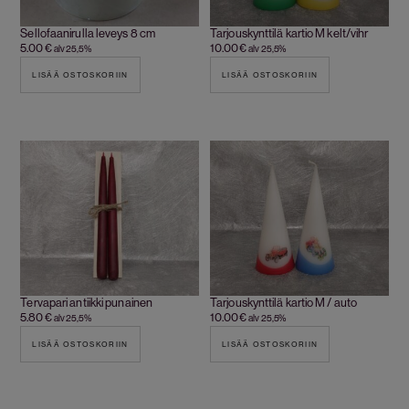
Sellofaanirulla leveys 8 cm
Tarjouskynttilä kartio M kelt/vihr
5.00
€
10.00
€
alv 25,5%
alv 25,5%
LISÄÄ OSTOSKORIIN
LISÄÄ OSTOSKORIIN
Tervapari antiikki punainen
Tarjouskynttilä kartio M / auto
5.80
€
10.00
€
alv 25,5%
alv 25,5%
LISÄÄ OSTOSKORIIN
LISÄÄ OSTOSKORIIN