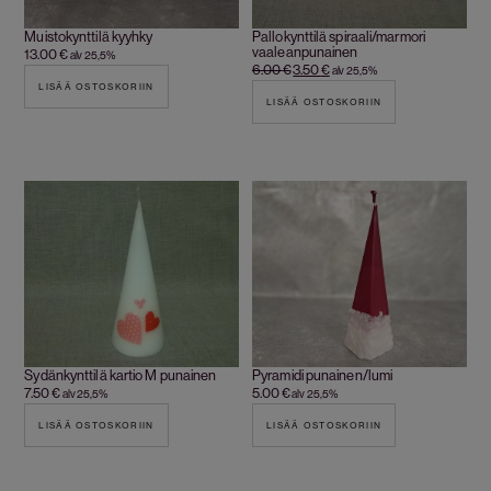
Muistokynttilä kyyhky
Pallokynttilä spiraali/marmori
vaaleanpunainen
13.00
€
alv 25,5%
6.00
€
3.50
€
alv 25,5%
LISÄÄ OSTOSKORIIN
LISÄÄ OSTOSKORIIN
Sydänkynttilä kartio M punainen
Pyramidi punainen/lumi
7.50
€
5.00
€
alv 25,5%
alv 25,5%
LISÄÄ OSTOSKORIIN
LISÄÄ OSTOSKORIIN