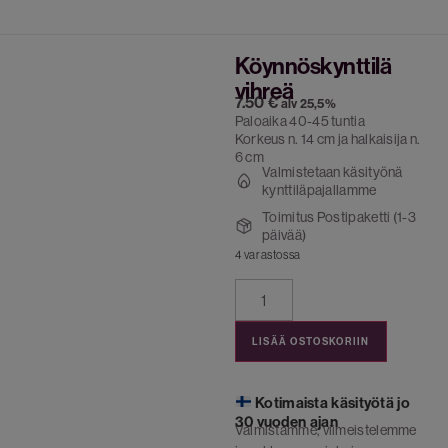
Köynnöskynttilä
vihreä
7.50
€
alv 25,5%
Paloaika 40-45 tuntia
Korkeus n. 14 cm ja halkaisija n.
6 cm
Valmistetaan käsityönä
kynttiläpajallamme
Toimitus Postipaketti (1-3
päivää)
4 varastossa
LISÄÄ OSTOSKORIIN
Kotimaista käsityötä jo
30 vuoden ajan
Valmistamme, viimeistelemme