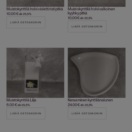
Muistokynttilä holvi violetti risti pitkä
Muistokynttilä holvi valkoinen
kyyhky pitkä
10.00
€
alv 25,5%
10.00
€
alv 25,5%
LISÄÄ OSTOSKORIIN
LISÄÄ OSTOSKORIIN
Muistokynttilä Lilja
Keraaminen kynttilänalunen
6.00
€
24.00
€
alv 25,5%
alv 25,5%
LISÄÄ OSTOSKORIIN
LISÄÄ OSTOSKORIIN