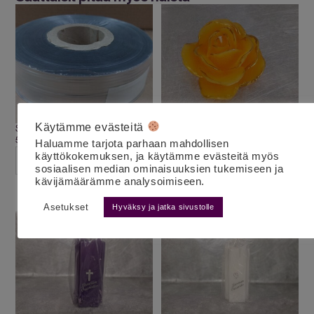
Käytämme evästeitä
Sellofaanirulla leveys 6 cm
Ruusukynttilä iso keltainen/kulta
5.00
€
10.00
€
alv 25,5%
alv 25,5%
Haluamme tarjota parhaan mahdollisen
käyttökokemuksen, ja käytämme evästeitä myös
LISÄÄ OSTOSKORIIN
LISÄÄ OSTOSKORIIN
sosiaalisen median ominaisuuksien tukemiseen ja
kävijämäärämme analysoimiseen.
Asetukset
Hyväksy ja jatka sivustolle