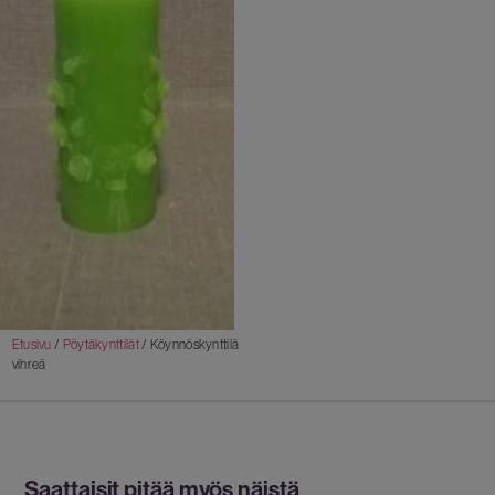
Etusivu
/
Pöytäkynttilät
/ Köynnöskynttilä
vihreä
Saattaisit pitää myös näistä