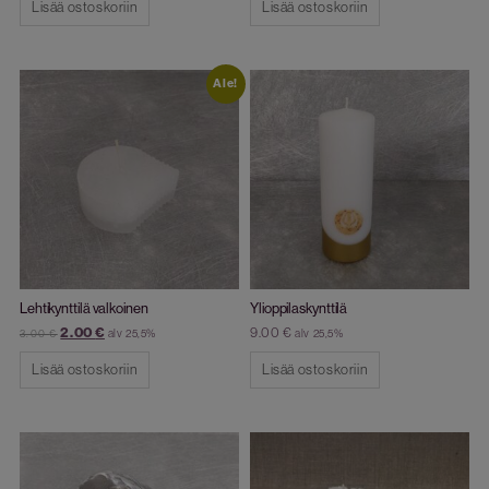
Lisää ostoskoriin
Lisää ostoskoriin
Ale!
Lehtikynttilä valkoinen
Ylioppilaskynttilä
2.00
€
9.00
€
alv 25,5%
alv 25,5%
3.00
€
Lisää ostoskoriin
Lisää ostoskoriin