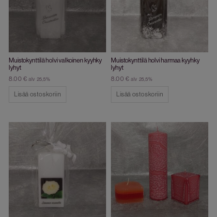
Muistokynttilä holvi valkoinen kyyhky
Muistokynttilä holvi harmaa kyyhky
lyhyt
lyhyt
8.00
€
8.00
€
alv 25,5%
alv 25,5%
Lisää ostoskoriin
Lisää ostoskoriin