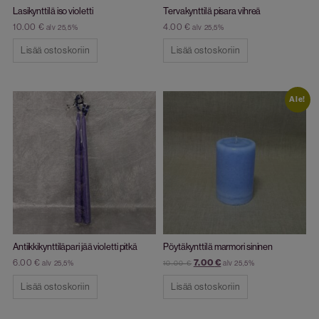
Lasikynttilä iso violetti
Tervakynttilä pisara vihreä
10.00
€
4.00
€
alv 25,5%
alv 25,5%
Lisää ostoskoriin
Lisää ostoskoriin
Ale!
Antiikkikynttiläpari jää violetti pitkä
Pöytäkynttilä marmori sininen
6.00
€
7.00
€
alv 25,5%
alv 25,5%
10.00
€
Lisää ostoskoriin
Lisää ostoskoriin