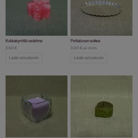
Kukkakynttilä vadelma
Peltialunen soikea
3.50
€
3.00
€
alv 25,5%
Lisää ostoskoriin
Lisää ostoskoriin