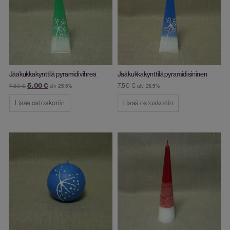
Jääkukkakynttilä pyramidi vihreä
Jääkukkakynttilä pyramidi sininen
5.00
€
7.50
€
alv 25,5%
alv 25,5%
7.50
€
Lisää ostoskoriin
Lisää ostoskoriin