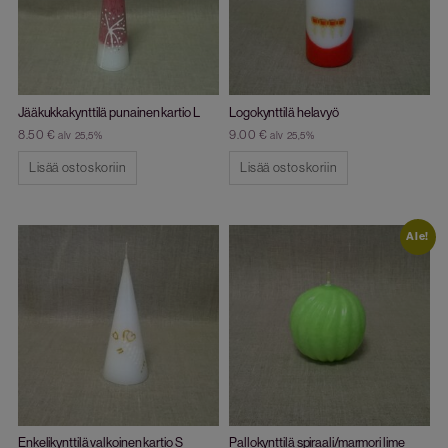
Jääkukkakynttilä punainen kartio L
Logokynttilä helavyö
8.50
€
9.00
€
alv 25,5%
alv 25,5%
Lisää ostoskoriin
Lisää ostoskoriin
Ale!
Enkelikynttilä valkoinen kartio S
Pallokynttilä spiraali/marmori lime