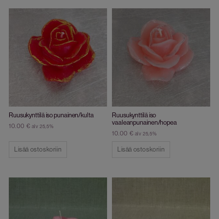
Ruusukynttilä iso punainen/kulta
Ruusukynttilä iso
vaaleanpunainen/hopea
10.00
€
alv 25,5%
10.00
€
alv 25,5%
Lisää ostoskoriin
Lisää ostoskoriin