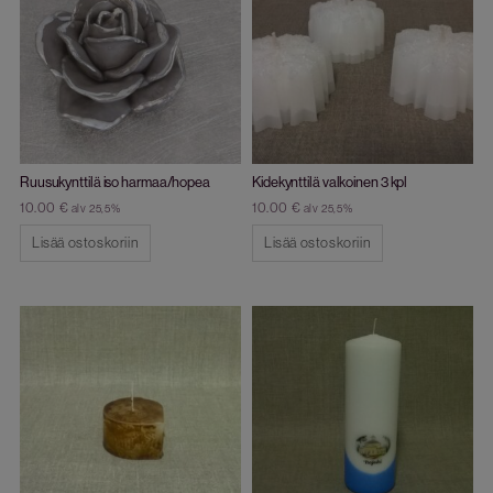
Ruusukynttilä iso harmaa/hopea
Kidekynttilä valkoinen 3 kpl
10.00
€
10.00
€
alv 25,5%
alv 25,5%
Lisää ostoskoriin
Lisää ostoskoriin