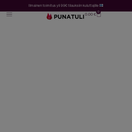
Ilmainen toimitus yli 99€ tilauksiin kuluttajille
0
0.00
€