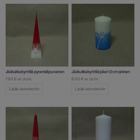
Jääkukkakynttilä pyramidi punainen
Jääkukkakynttilä pilari 12 cm sininen
7.50
€
6.00
€
alv 25,5%
alv 25,5%
Lisää ostoskoriin
Lisää ostoskoriin