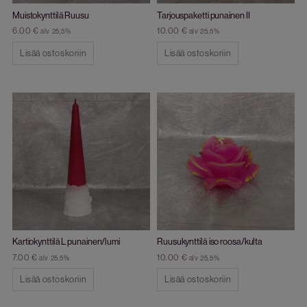
Muistokynttilä Ruusu
Tarjouspaketti punainen II
6.00
€
10.00
€
alv 25,5%
alv 25,5%
Lisää ostoskoriin
Lisää ostoskoriin
Kartiokynttilä L punainen/lumi
Ruusukynttilä iso roosa/kulta
7.00
€
10.00
€
alv 25,5%
alv 25,5%
Lisää ostoskoriin
Lisää ostoskoriin