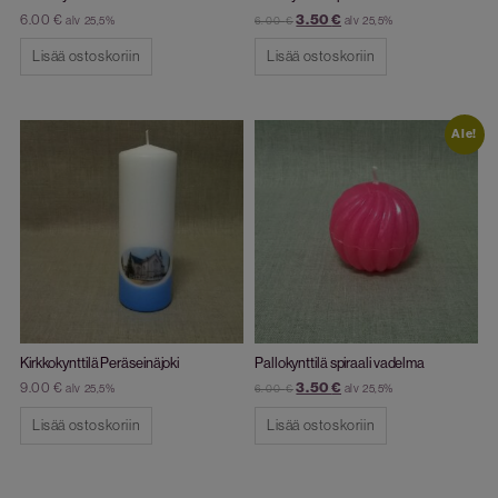
6.00
€
3.50
€
alv 25,5%
alv 25,5%
6.00
€
Lisää ostoskoriin
Lisää ostoskoriin
Ale!
Kirkkokynttilä Peräseinäjoki
Pallokynttilä spiraali vadelma
9.00
€
3.50
€
alv 25,5%
alv 25,5%
6.00
€
Lisää ostoskoriin
Lisää ostoskoriin