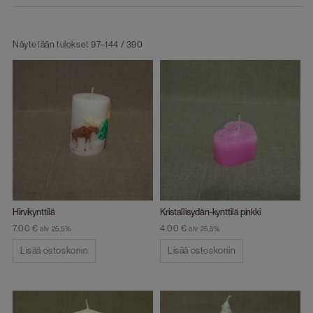
Näytetään tulokset 97–144 / 390
Hirvikynttilä
Kristallisydän-kynttilä pinkki
7.00
€
4.00
€
alv 25,5%
alv 25,5%
Lisää ostoskoriin
Lisää ostoskoriin