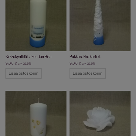
Kirkkokynttilä Lakeuden Risti
Pakkasukko kartio L
9.00
€
9.00
€
alv 25,5%
alv 25,5%
Lisää ostoskoriin
Lisää ostoskoriin