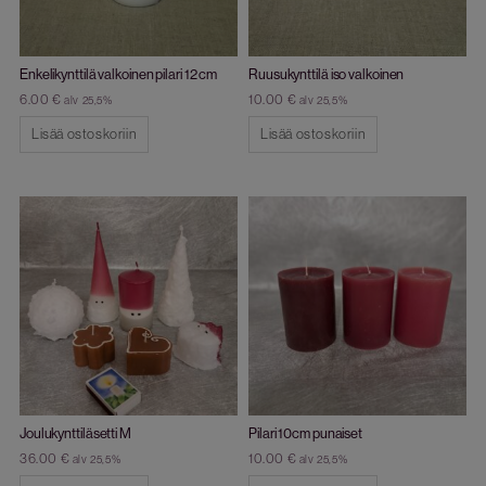
Enkelikynttilä valkoinen pilari 12 cm
Ruusukynttilä iso valkoinen
6.00
€
10.00
€
alv 25,5%
alv 25,5%
Lisää ostoskoriin
Lisää ostoskoriin
Joulukynttiläsetti M
Pilari 10cm punaiset
36.00
€
10.00
€
alv 25,5%
alv 25,5%