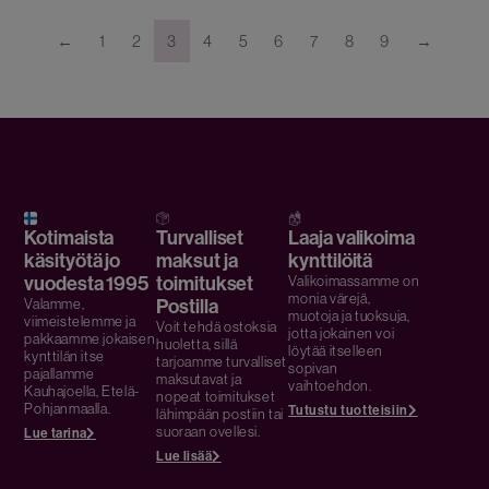
←
1
2
3
4
5
6
7
8
9
→
Kotimaista
Turvalliset
Laaja valikoima
käsityötä jo
maksut ja
kynttilöitä
vuodesta 1995
toimitukset
Valikoimassamme on
monia värejä,
Postilla
Valamme,
muotoja ja tuoksuja,
viimeistelemme ja
Voit tehdä ostoksia
jotta jokainen voi
pakkaamme jokaisen
huoletta, sillä
löytää itselleen
kynttilän itse
tarjoamme turvalliset
sopivan
pajallamme
maksutavat ja
vaihtoehdon.
Kauhajoella, Etelä-
nopeat toimitukset
Pohjanmaalla.
Tutustu tuotteisiin
lähimpään postiin tai
suoraan ovellesi.
Lue tarina
Lue lisää