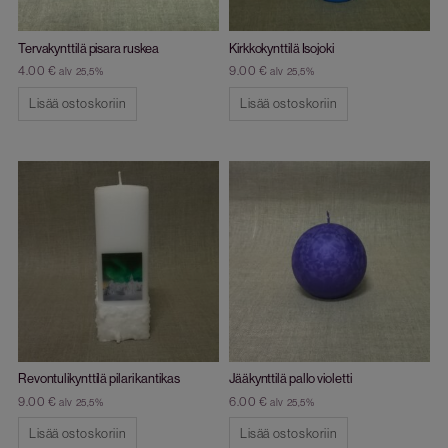
Tervakynttilä pisara ruskea
Kirkkokynttilä Isojoki
4.00
€
9.00
€
alv 25,5%
alv 25,5%
Lisää ostoskoriin
Lisää ostoskoriin
Revontulikynttilä pilari kantikas
Jääkynttilä pallo violetti
9.00
€
6.00
€
alv 25,5%
alv 25,5%
Lisää ostoskoriin
Lisää ostoskoriin