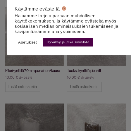
Käytämme evästeitä
Haluamme tarjota parhaan mahdollisen
käyttökokemuksen, ja käytämme evästeitä myös
sosiaalisen median ominaisuuksien tukemiseen ja
kävijämäärämme analysoimiseen.
Asetukset
Hyväksy ja jatka sivustolle
Pilarikynttilä 70mm punainen/kuura
Tuoksukynttilä pipari II
10.00
€
10.00
€
alv 25,5%
alv 25,5%
Lisää ostoskoriin
Lisää ostoskoriin