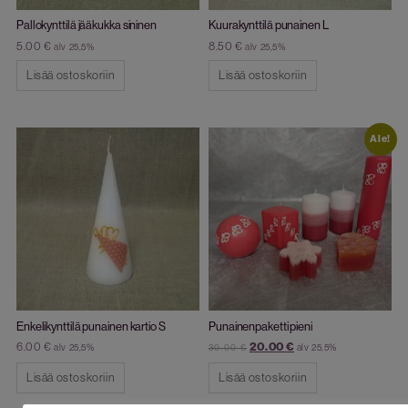
Pallokynttilä jääkukka sininen
Kuurakynttilä punainen L
5.00
€
8.50
€
alv 25,5%
alv 25,5%
Lisää ostoskoriin
Lisää ostoskoriin
Ale!
Enkelikynttilä punainen kartio S
Punainenpaketti pieni
6.00
€
20.00
€
alv 25,5%
alv 25,5%
30.00
€
Lisää ostoskoriin
Lisää ostoskoriin