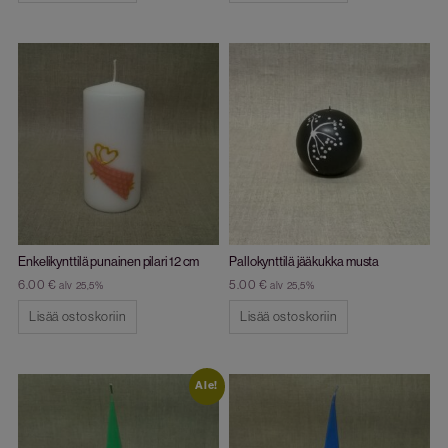
Enkelikynttilä punainen pilari 12 cm
Pallokynttilä jääkukka musta
6.00
€
5.00
€
alv 25,5%
alv 25,5%
Lisää ostoskoriin
Lisää ostoskoriin
Ale!