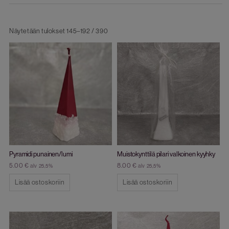
Näytetään tulokset 145–192 / 390
Pyramidi punainen/lumi
Muistokynttilä pilari valkoinen kyyhky
5.00
€
8.00
€
alv 25,5%
alv 25,5%
Lisää ostoskoriin
Lisää ostoskoriin