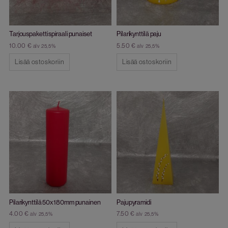
Tarjouspaketti spiraali punaiset
Pilarikynttilä paju
10.00
€
5.50
€
alv 25,5%
alv 25,5%
Lisää ostoskoriin
Lisää ostoskoriin
Pilarikynttilä 50x180mm punainen
Pajupyramidi
4.00
€
7.50
€
alv 25,5%
alv 25,5%