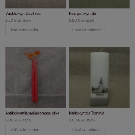
Vuokko-kynttilä vihreä
Paju pallokynttilä
2.50
€
5.50
€
alv 25,5%
alv 25,5%
Lisää ostoskoriin
Lisää ostoskoriin
Antiikkikynttiläpari jää oranssi pitkä
Kirkkokynttilä Törnävä
6.00
€
9.00
€
alv 25,5%
alv 25,5%
Lisää ostoskoriin
Lisää ostoskoriin