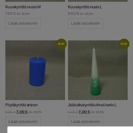
Kuurakynttilä musta M
Kuurakynttilä musta L
7.50
€
8.50
€
alv 25,5%
alv 25,5%
Lisää ostoskoriin
Lisää ostoskoriin
Ale!
Ale!
Pöytäkynttilä sininen
Jääkukkakynttilä vihreä kartio L
7.00
€
7.00
€
alv 25,5%
alv 25,5%
9.00
€
8.50
€
Lisää ostoskoriin
Lisää ostoskoriin