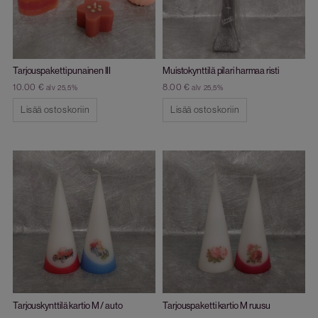
Tarjouspaketti punainen III
Muistokynttilä pilari harmaa risti
10.00
€
8.00
€
alv 25,5%
alv 25,5%
Lisää ostoskoriin
Lisää ostoskoriin
Tarjouskynttilä kartio M / auto
Tarjouspaketti kartio M ruusu