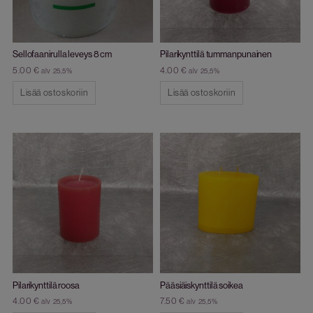
Sellofaanirulla leveys 8 cm
Pilarikynttilä tummanpunainen
5.00
€
4.00
€
alv 25,5%
alv 25,5%
Lisää ostoskoriin
Lisää ostoskoriin
Pilarikynttilä roosa
Pääsiäiskynttilä soikea
4.00
€
7.50
€
alv 25,5%
alv 25,5%