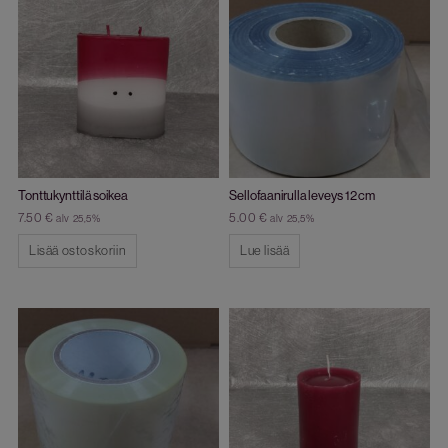
Tonttukynttilä soikea
Sellofaanirulla leveys 12 cm
7.50
€
5.00
€
alv 25,5%
alv 25,5%
Lisää ostoskoriin
Lue lisää