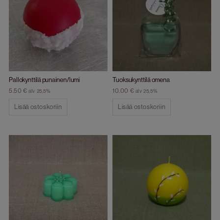
Pallokynttilä punainen/lumi
Tuoksukynttilä omena
5.50
€
10.00
€
alv 25,5%
alv 25,5%
Lisää ostoskoriin
Lisää ostoskoriin