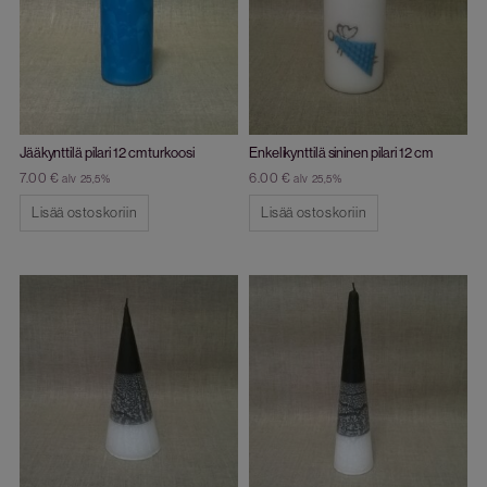
Jääkynttilä pilari 12 cm turkoosi
Enkelikynttilä sininen pilari 12 cm
7.00
€
6.00
€
alv 25,5%
alv 25,5%
Lisää ostoskoriin
Lisää ostoskoriin