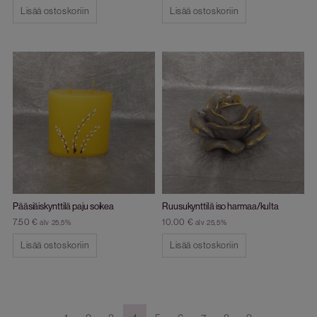
Lisää ostoskoriin
Lisää ostoskoriin
Pääsiäiskynttilä paju soikea
Ruusukynttilä iso harmaa/kulta
7.50
€
10.00
€
alv 25,5%
alv 25,5%
Lisää ostoskoriin
Lisää ostoskoriin