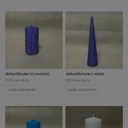
Jääkynttilä pilari 12 cm violetti
Jääkynttilä kartio L violetti
7.00
€
9.50
€
alv 25,5%
alv 25,5%
Lisää ostoskoriin
Lisää ostoskoriin