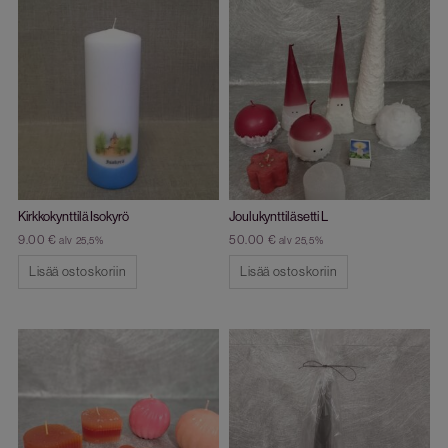
Kirkkokynttilä Isokyrö
Joulukynttiläsetti L
9.00
€
50.00
€
alv 25,5%
alv 25,5%
Lisää ostoskoriin
Lisää ostoskoriin