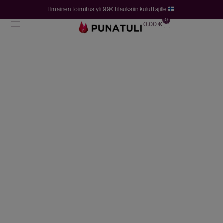
Ilmainen toimitus yli 99€ tilauksiin kuluttajille
0
0.00
€