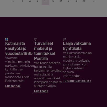
←
1
2
3
4
5
6
7
8
9
→
Kotimaista
Turvalliset
Laaja valikoima
käsityötä jo
maksut ja
kynttilöitä
vuodesta 1995
toimitukset
Valikoimassamme on
monia värejä,
Postilla
Valamme,
muotoja ja tuoksuja,
viimeistelemme ja
Voit tehdä ostoksia
jotta jokainen voi
pakkaamme jokaisen
huoletta, sillä
löytää itselleen
kynttilän itse
tarjoamme turvalliset
sopivan
pajallamme
maksutavat ja
vaihtoehdon.
Kauhajoella, Etelä-
nopeat toimitukset
Pohjanmaalla.
Tutustu tuotteisiin
lähimpään postiin tai
suoraan ovellesi.
Lue tarina
Lue lisää