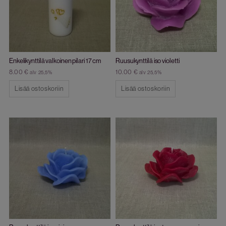
Enkelikynttilä valkoinen pilari 17 cm
Ruusukynttilä iso violetti
8.00
€
10.00
€
alv 25,5%
alv 25,5%
Lisää ostoskoriin
Lisää ostoskoriin