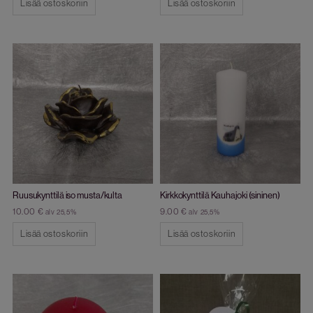
Lisää ostoskoriin
Lisää ostoskoriin
Ruusukynttilä iso musta/kulta
Kirkkokynttilä Kauhajoki (sininen)
10.00
€
9.00
€
alv 25,5%
alv 25,5%
Lisää ostoskoriin
Lisää ostoskoriin