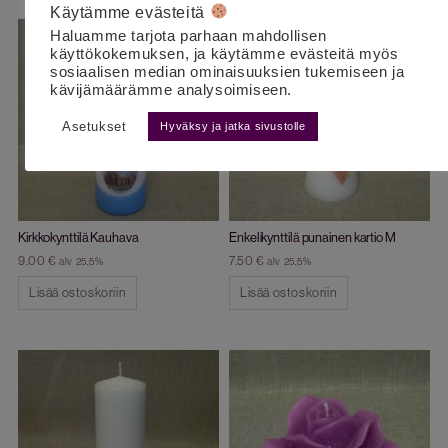
Käytämme evästeitä
Haluamme tarjota parhaan mahdollisen
käyttökokemuksen, ja käytämme evästeitä myös
sosiaalisen median ominaisuuksien tukemiseen ja
kävijämäärämme analysoimiseen.
Asetukset
Hyväksy ja jatka sivustolle
Kirkkokynttilä Kauhava
Enkelikynttilä punainen kartio M
9.00
€
7.50
€
alv 25,5%
alv 25,5%
Lisää ostoskoriin
Lisää ostoskoriin