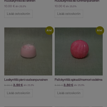
Ruusukynttilä iso sininen
Ruusukynttilä iso tummanpunainen
10.00
€
10.00
€
alv 25,5%
alv 25,5%
Lisää ostoskoriin
Lisää ostoskoriin
Ale!
Ale!
Lasikynttilä pieni vaaleanpunainen
Pallokynttilä spiraali/marmori vadelma
3.50
€
3.50
€
alv 25,5%
alv 25,5%
6.00
€
6.00
€
Lisää ostoskoriin
Lisää ostoskoriin