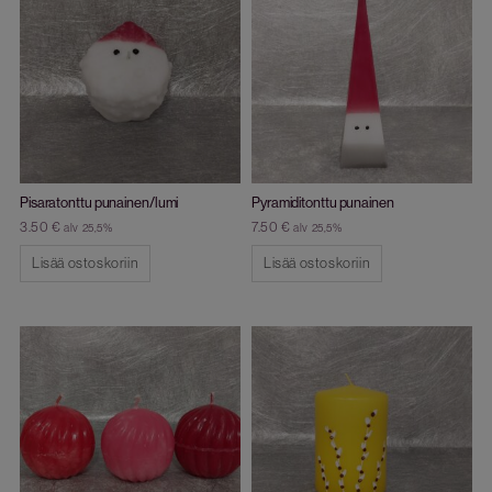
Pisaratonttu punainen/lumi
Pyramiditonttu punainen
3.50
€
7.50
€
alv 25,5%
alv 25,5%
Lisää ostoskoriin
Lisää ostoskoriin